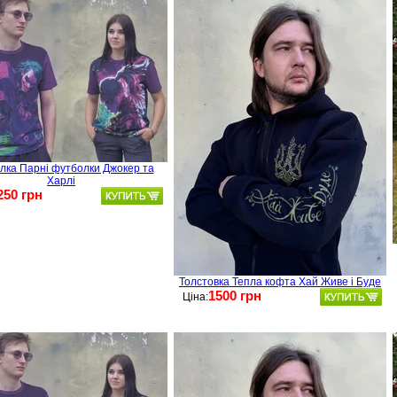
лка Парні футболки Джокер та
Харлі
250 грн
Толстовка Тепла кофта Хай Живе і Буде
1500 грн
Ціна: