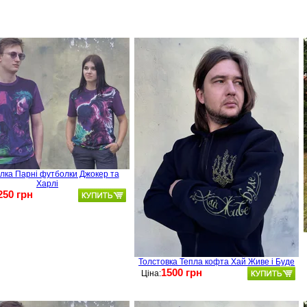
лка Парні футболки Джокер та
Харлі
250 грн
Толстовка Тепла кофта Хай Живе і Буде
1500 грн
Ціна: