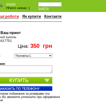
КОШИК
Нічого немає :(
ЗНАЙТИ
ші роботи
Як купити
Контакти
 Ваш принт
ний кухоль
:
A17751
350
грн
Ціна:
:
ня:
аткові побажання за розмірами та
и Ви зможете уточнити при оформленні
ня