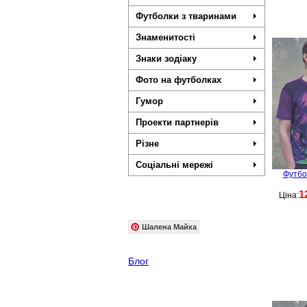
Футболки з тваринами
Знаменитості
Знаки зодіаку
Фото на футболках
Гумор
Проекти партнерів
Різне
Соціальні мережі
Футбо
1
Ціна:
Шалена Майка
Блог