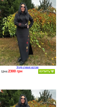
Худі-сукня котик
2300 грн
Ціна: