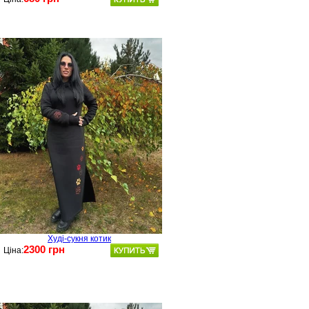
Худі-сукня котик
2300 грн
Ціна: