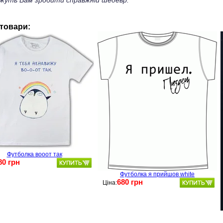
жуть Вам зробити справжній шедевр.
 товари:
Футболка вооот так
80 грн
Футболка я прийшов white
680 грн
Ціна: