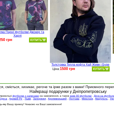
лка Парні футболки Джокер та
Харлі
250 грн
Толстовка Тепла кофта Хай Живе і Буде
1500 грн
Ціна:
я, сміється, хихикає, регоче та ірже разом з вами! Приємного пере
Найкращі подарунки у Дніпропетровську
 прикольні
футболки з написами
на замовлення, а також
живі 3D футболки
.
Друк на футбол
Одеса
,
Кривий Ріг
,
Львів
,
Запоріжжя
,
Кропивницький
,
Полтава
,
Миколаїв
,
Маріуполь
,
Уж
будь-яку Вашу примху! Чекаємо на Ваші замовлення!