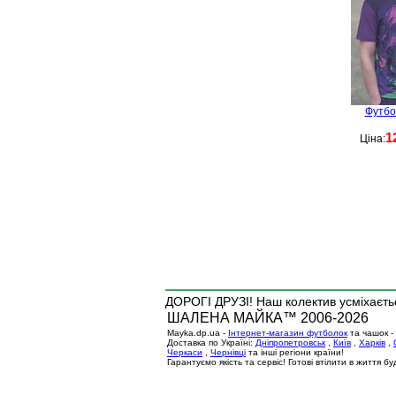
Футбо
1
Ціна:
ДОРОГІ ДРУЗІ! Наш колектив усміхаєтьс
ШАЛЕНА МАЙКА™ 2006-2026
Mayka.dp.ua -
Інтернет-магазин футболок
та чашок -
Доставка по Україні:
Дніпропетровськ
,
Київ
,
Харків
,
Черкаси
,
Чернівці
та інші регіони країни!
Гарантуємо якість та сервіс! Готові втілити в життя 