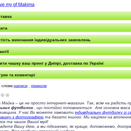
love my gf Makima
тавка
ата
тість виконання індивідуальних замовлень
антії
ити чашку ваш принт у Дніпрі, доставка по Україні
гуки та коментарі
 слова:
написи
,
приколи
 Майка – це не просто інтернет-магазин. Так, всім на радість
льних футболок
, що постійно поповнюється
. Але основна маса
зивщина. У нас Ви можете замовити
індивідуальну футболку зі 
чашку з фотографією
та багато іншого. Ми націлені на втілення
ок та чашок Вашої мрії!
ладете Вашу ідею, а ми підкажемо, як краще, допоможемо, доопра