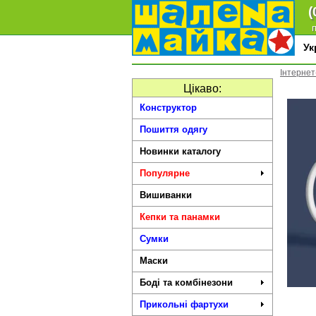
(
п
У
Інтернет
Цікаво:
Конструктор
Пошиття одягу
Новинки каталогу
Популярне
Вишиванки
Кепки та панамки
Сумки
Маски
Боді та комбінезони
Прикольні фартухи