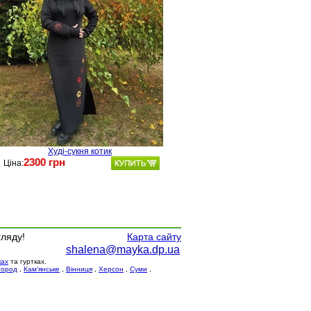
Худі-сукня котик
2300 грн
Ціна:
гляду!
Карта сайту
shalena@mayka.dp.ua
ках
та гуртках.
город
,
Кам'янське
,
Вінниця
,
Херсон
,
Суми
,