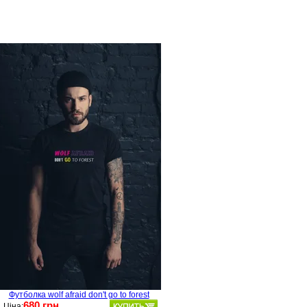
Футболка wolf afraid don't go to forest
680 грн
Ціна: