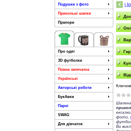
Подушки з фото
i 
Прикольні шапки
Дос
Прапори
Опл
Вар
Про одяг
Гар
3D футболки
Куп
Повна запечатка
Від
Українські
Ключові
Авторські роботи
БукАвки
Шалена
Парні
прико
ексклю
SWAG
фото,
футбол
Для дівчаток
Ви вик