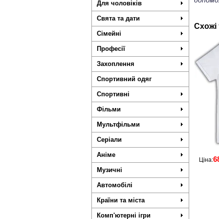
допомо
Для чоловіків
Свята та дати
Схожі
Сімейні
Професії
Захоплення
Спортивний одяг
Спортивні
Фільми
Мультфільми
Серіали
Аніме
6
Ціна:
Музичні
Автомобілі
Країни та міста
Комп'ютерні ігри