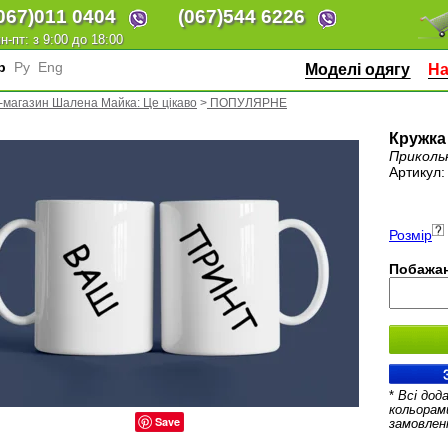
067)
011 0404
(067)
544 6226
н-пт: з 9:00 до 18:00
кр
Ру
Eng
Моделі одягу
На
-магазин Шалена Майка: Це цікаво
>
ПОПУЛЯРНЕ
Кружка
Приколь
Артикул
Розмір
Побажан
*
Всі дод
кольорам
Save
замовлен