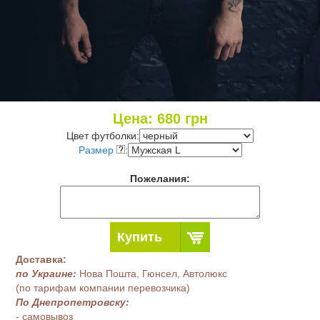
Цена:
680
грн
Цвет футболки:
Размер
:
Пожелания:
Купить
Доставка:
по Украине:
Нова Пошта, Гюнсел, Автолюкс
(по тарифам компании перевозчика)
По Днепропетровску:
- самовывоз