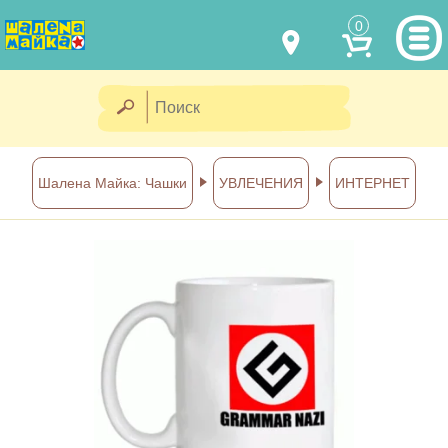
0
МОДЕЛИ ОДЕЖДЫ
(067) 011 0404
Viber
(067) 544 6226
Viber
НАШИ РАБОТЫ
Шалена Майка: Чашки
УВЛЕЧЕНИЯ
ИНТЕРНЕТ
shalena@mayka.dp.ua
КАК КУПИТЬ
г.Днепр, ул. Ярослава Мудрого, 68
КАК НАС НАЙТИ
Посмотреть на карте
ПОЛНАЯ ВЕРСИЯ САЙТА
Отправка по Украине каждый
день