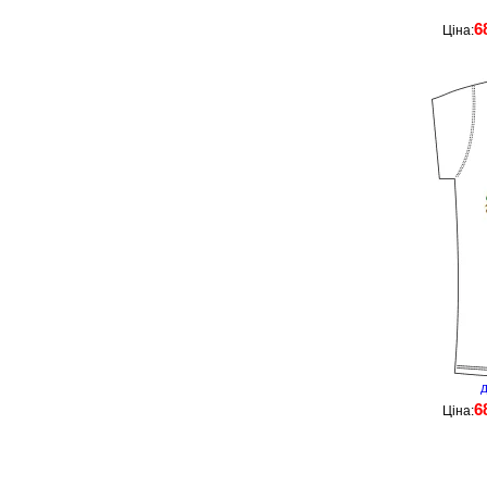
6
Ціна:
д
6
Ціна: