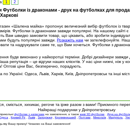
а:
1
2
 Футболки із драконами - друк на футболках для прода
 Харкові
азин «Шалена майка» пропонує величезний вибір футболок із твар
змірів. Футболки із драконами завжди популярні. На нашому сайті 
ть Вам швидко замовити товар, що цікавить, або зробити індивідуа
ми будуть популярні завжди.
Розкажіть нам
чи зателефонуйте. Наш
ати та надрукувати саме те, що Вам хочеться. Футболки з дракон
ння буде виконано у найкоротші терміни. Добрі дизайнери завжди
Наша репутація – це відгуки наших клієнтів. У нас ціни нижчі, ніж у к
а! Оптові ціни Вас, безперечно, порадують.
а по Україні: Одеса, Львів, Харків, Київ, Дніпропетровськ та інші міст
я, сміється, хихикає, регоче та ірже разом з вами! Приємного пере
Найкращі подарунки у Дніпропетровську
 прикольні
футболки з написами
на замовлення, а також
живі 3D футболки
.
Друк на футбол
Одеса
,
Кривий Ріг
,
Львів
,
Запоріжжя
,
Кропивницький
,
Полтава
,
Миколаїв
,
Маріуполь
,
Уж
будь-яку Вашу примху! Чекаємо на Ваші замовлення!