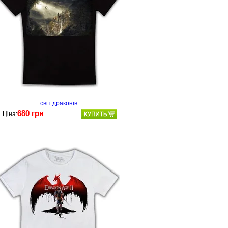
світ драконів
680 грн
Ціна: