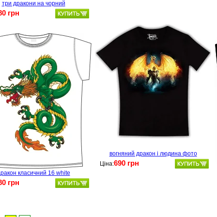
три дракони на чорний
80 грн
вогняний дракон і людина фото
690 грн
Ціна:
ракон класичний 16 white
80 грн