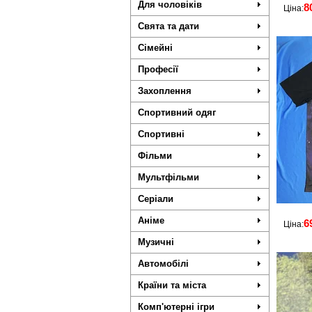
Для чоловіків
8
Ціна:
Свята та дати
Сімейні
Професії
Захоплення
Спортивний одяг
Спортивні
Фільми
Мультфільми
Серіали
Аніме
6
Ціна:
Музичні
Автомобілі
Країни та міста
Комп'ютерні ігри