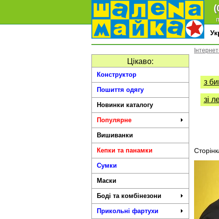
(
п
У
Інтернет
Цікаво:
Конструктор
з б
Пошиття одягу
зі л
Новинки каталогу
Популярне
Вишиванки
Кепки та панамки
Сторінк
Сумки
Маски
Боді та комбінезони
Прикольні фартухи