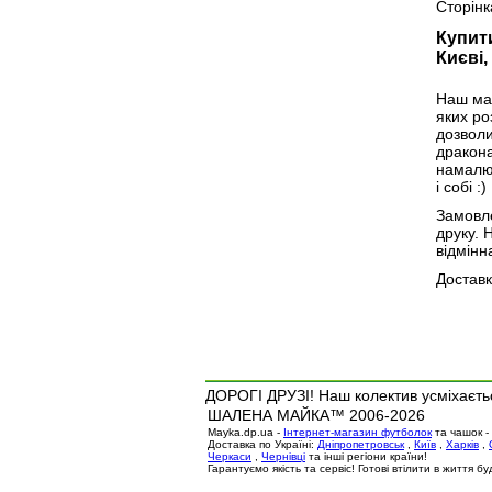
Сторінк
Купити
Києві,
Наш маг
яких ро
дозволи
дракона
намалюв
і собі :)
Замовле
друку. 
відмінн
Доставк
ДОРОГІ ДРУЗІ! Наш колектив усміхаєтьс
ШАЛЕНА МАЙКА™ 2006-2026
Mayka.dp.ua -
Інтернет-магазин футболок
та чашок -
Доставка по Україні:
Дніпропетровськ
,
Київ
,
Харків
,
Черкаси
,
Чернівці
та інші регіони країни!
Гарантуємо якість та сервіс! Готові втілити в життя 