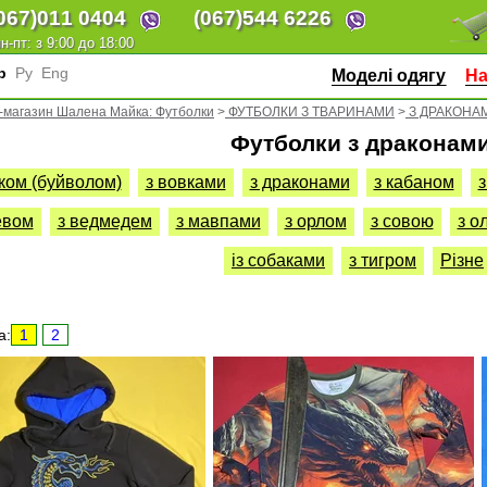
067)
011 0404
(067)
544 6226
н-пт: з 9:00 до 18:00
кр
Ру
Eng
Моделі одягу
На
-магазин Шалена Майка: Футболки
>
ФУТБОЛКИ З ТВАРИНАМИ
>
З ДРАКОНА
Футболки з драконам
иком (буйволом)
з вовками
з драконами
з кабаном
з
евом
з ведмедем
з мавпами
з орлом
з совою
з о
із собаками
з тигром
Різне
а:
1
2