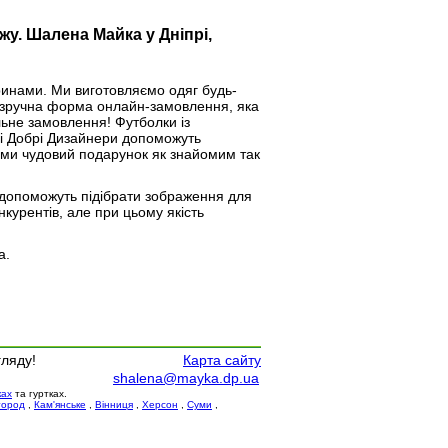
жу. Шалена Майка у Дніпрі,
инами. Ми виготовляємо одяг будь-
є зручна форма онлайн-замовлення, яка
льне замовлення! Футболки із
і Добрі Дизайнери допоможуть
ами чудовий подарунок як знайомим так
 допоможуть підібрати зображення для
онкурентів, але при цьому якість
а.
гляду!
Карта сайту
shalena@mayka.dp.ua
ках
та гуртках.
город
,
Кам'янське
,
Вінниця
,
Херсон
,
Суми
,