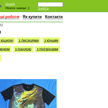
КОШИК
Нічого немає :(
ЗНАЙТИ
ші роботи
Як купити
Контакти
МИ
и
 кішкою
з лисицями
з кіньми
ленем
з пандою
з пінгвінами