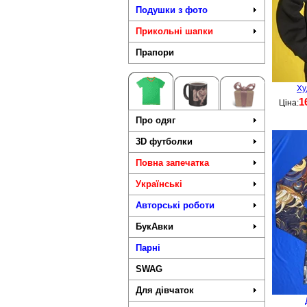
Подушки з фото
Прикольні шапки
Прапори
Ху
1
Ціна:
Про одяг
3D футболки
Повна запечатка
Українські
Авторські роботи
БукАвки
Парні
SWAG
Для дівчаток