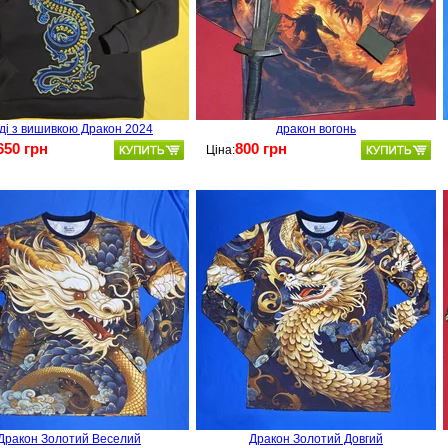
ді з вишивкою Дракон 2024
дракон вогонь
650 грн
800 грн
Ціна:
Дракон Золотий Веселий
Дракон Золотий Довгий