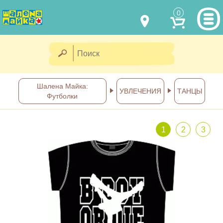
0
МОДЕЛИ ОДЕЖДЫ
(067) 011 0404
Viber
(067) 544 6226
Viber
НАШИ РАБОТЫ
Шалена Майка:
УВЛЕЧЕНИЯ
ТАНЦЫ
Футболки
shalena@mayka.dp.ua
КАК КУПИТЬ
г.Днепр, ул. Ярослава Мудрого, 68
1
2
3
КАК НАС НАЙТИ
Посмотреть на карте
ПОЛНАЯ ВЕРСИЯ САЙТА
Отправка по Украине каждый
день