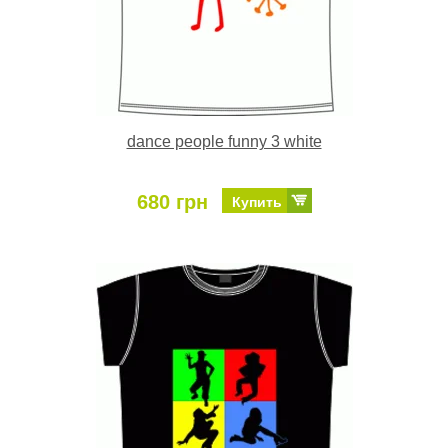
dance people funny 3 white
680 грн
Купить