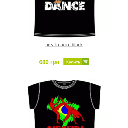
break dance black
680 грн
Купить