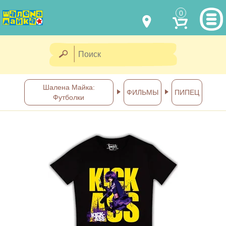
0
МОДЕЛИ ОДЕЖДЫ
(067) 011 0404
Viber
(067) 544 6226
Viber
НАШИ РАБОТЫ
Шалена Майка:
ФИЛЬМЫ
ПИПЕЦ
Футболки
shalena@mayka.dp.ua
КАК КУПИТЬ
г.Днепр, ул. Ярослава Мудрого, 68
КАК НАС НАЙТИ
Посмотреть на карте
ПОЛНАЯ ВЕРСИЯ САЙТА
Отправка по Украине каждый
день