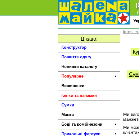
(
п
У
Інтернет
Цікаво:
Конструктор
Ку
Пошиття одягу
Новинки каталогу
Сум
Популярне
Вишиванки
Кепки та панамки
Сумки
Ми виго
Маски
манжеті
Боді та комбінезони
Ми може
клієнта
Прикольні фартухи