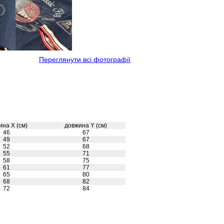
Переглянути всі фотографії
ина X (см)
довжина Y (см)
46
67
49
67
52
68
55
71
58
75
61
77
65
80
68
82
72
84