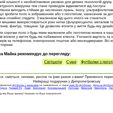
ній кількості є необов'язковою умовою для деяких технологій друку.
турного візерунка теж стане приводом відмовитися від послуги.
люнок виходить стійким до численних прань, зносу, ультрафіолетов
що зробити поло із зображенням або з логотипом, нанесеним за до
на спокійно гладити. З малюнком від цього нічого не станеться.
 вишивки використовуються різні нитки (флуоресцентні, металеві та
тінків, фактур, товщини. Це дозволяє втілити у життя будь-яку дизай
ти сорочки поло з будь-яким малюнком або логотипом можна в наш
ві втілити у життя будь-які побажання клієнта. Уточнити вартість та
рів за телефоном, електронною поштою або месенджерами. Всі конт
сторінки.
а Майка рекомендує до перегляду:
Світшоти
Сукні
Футболки з лого
я, сміється, хихикає, регоче та ірже разом з вами! Приємного пере
Найкращі подарунки у Дніпропетровську
 прикольні
футболки з написами
на замовлення, а також
живі 3D футболки
.
Друк на футбол
Одеса
,
Кривий Ріг
,
Львів
,
Запоріжжя
,
Кропивницький
,
Полтава
,
Миколаїв
,
Маріуполь
,
Уж
будь-яку Вашу примху! Чекаємо на Ваші замовлення!