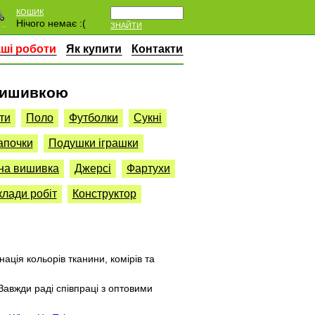
КОШИК
Нічого немає :(
ЗНАЙТИ
ші роботи
Як купити
Контакти
 вишивкою
ти
Поло
Футболки
Сукні
апочки
Подушки іграшки
на вишивка
Джерсі
Фартухи
лади робіт
Конструктор
нація кольорів тканини, комірів та
авжди раді співпраці з оптовими