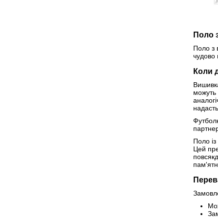
Поло 
Поло з 
чудово 
Коли 
Вишивка
можуть 
аналогі
надасть
Футболк
партнер
Поло із
Цей пре
повсякд
пам'ятн
Перев
Замовл
Мо
За