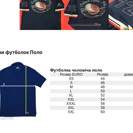
ри футболок Поло
Футболка чоловіча поло
Розмір EURO
Розмір
довж
XS
44
S
46
M
48
L
50
XL
52
XXL
54
XXXL
56
4XL
58
5XL
60