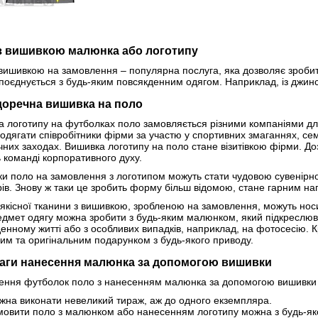
з вишивкою малюнка або логотипу
вишивкою на замовлення – популярна послуга, яка дозволяє зробит
поєднується з будь-яким повсякденним одягом. Наприклад, із джи
доречна вишивка на поло
 логотипу на футболках поло замовляється різними компаніями для
одягати співробітники фірми за участю у спортивних змаганнях, сем
чних заходах. Вишивка логотипу на поло стане візитівкою фірми. До
 команді корпоративного духу.
и поло на замовлення з логотипом можуть стати чудовою сувенірно
ів. Знову ж таки це зробить форму більш відомою, стане гарним н
 якісної тканини з вишивкою, зробленою на замовлення, можуть носи
дмет одягу можна зробити з будь-яким малюнком, який підкреслюва
енному житті або з особливих випадків, наприклад, на фотосесію. К
им та оригінальним подарунком з будь-якого приводу.
аги нанесення малюнка за допомогою вишивки
ення футболок поло з нанесенням малюнка за допомогою вишивки м
жна виконати невеликий тираж, аж до одного екземпляра.
мовити поло з малюнком або нанесенням логотипу можна з будь-якої