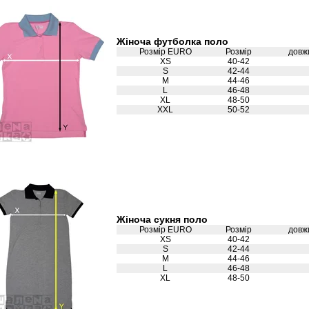
Жіноча футболка поло
Розмір EURO
Розмір
довж
XS
40-42
S
42-44
M
44-46
L
46-48
XL
48-50
XXL
50-52
Жіноча сукня поло
Розмір EURO
Розмір
довж
XS
40-42
S
42-44
M
44-46
L
46-48
XL
48-50