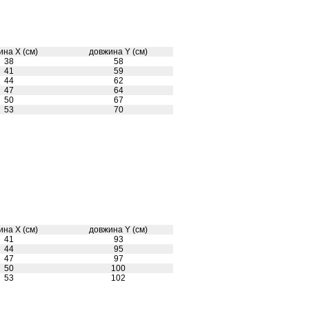
ина X (см)
довжина Y (см)
38
58
41
59
44
62
47
64
50
67
53
70
ина X (см)
довжина Y (см)
41
93
44
95
47
97
50
100
53
102