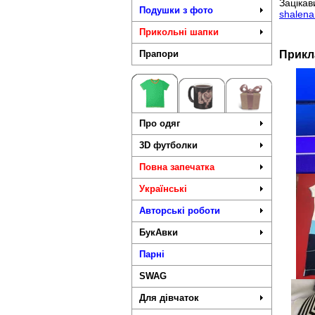
Заціка
Подушки з фото
shalen
Прикольні шапки
Прапори
Прикл
Про одяг
3D футболки
Повна запечатка
Українські
Авторські роботи
БукАвки
Парні
SWAG
Для дівчаток