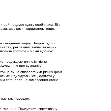
и цей предмет одягу особливим. Він
нсами, шортами, кардиганом тощо.
 створення іміджу. Наприклад, їх
інарах, рекламних акціях та інших
зволить зробити її більш відомою,
ю продукцією для клієнтів та
агадуванням про компанію.
ти не лише співробітники різних фірм.
тиме індивідуальність, одягати у
рім того, поло на замовлення стане
ає такі переваги:
 тканини. Присутність синтетики у