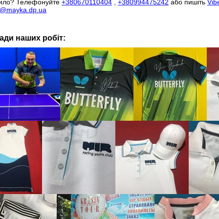
вило? Телефонуйте
+380670110404
,
+380994475242
або пишіть
Vib
a@mayka.dp.ua
ади наших робіт: