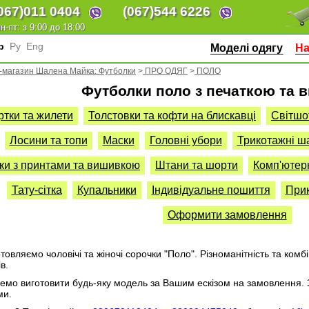
067)
011 0404
(067)
544 6226
н-пт: з 9:00 до 18:00
кр
Ру
Eng
Моделі одягу
На
-магазин Шалена Майка: Футболки
>
ПРО ОДЯГ
>
ПОЛО
Футболки поло з печаткою та
ртки та жилети
Толстовки та кофти на блискавці
Світшо
Лосини та топи
Маски
Головні убори
Трикотажні ш
ки з принтами та вишивкою
Штани та шорти
Комп'ютер
Тату-сітка
Купальники
Індивідуальне пошиття
Прик
Оформити замовлення
товляємо чоловічі та жіночі сорочки "Поло". Різноманітність та комбі
в.
мо виготовити будь-яку модель за Вашим ескізом на замовлення. З
ми.