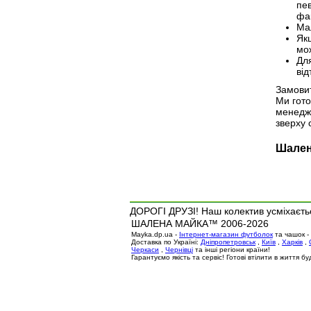
пев
фак
Ма
Як
мож
Для
від
Замови
Ми гото
менедже
зверху 
Шален
ДОРОГІ ДРУЗІ! Наш колектив усміхаєтьс
ШАЛЕНА МАЙКА™ 2006-2026
Mayka.dp.ua -
Інтернет-магазин футболок
та чашок -
Доставка по Україні:
Дніпропетровськ
,
Київ
,
Харків
,
Черкаси
,
Чернівці
та інші регіони країни!
Гарантуємо якість та сервіс! Готові втілити в життя 