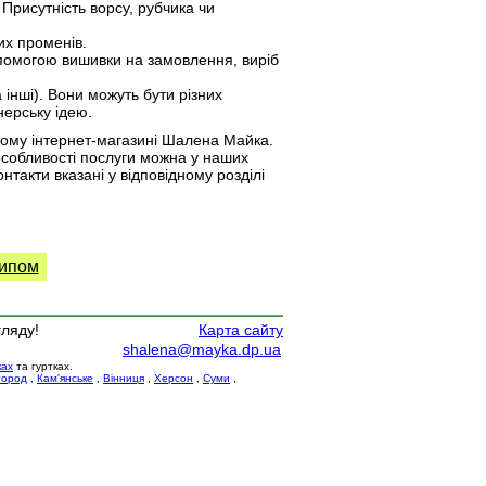
 Присутність ворсу, рубчика чи
их променів.
помогою вишивки на замовлення, виріб
 інші). Вони можуть бути різних
нерську ідею.
ому інтернет-магазині Шалена Майка.
 особливості послуги можна у наших
акти вказані у відповідному розділі
типом
гляду!
Карта сайту
shalena@mayka.dp.ua
ках
та гуртках.
город
,
Кам'янське
,
Вінниця
,
Херсон
,
Суми
,