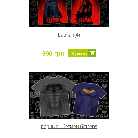
batman(4)
690 грн
Купить
парные - бетмен бетгерл