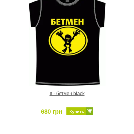
я - бетмен black
680 грн
Купить