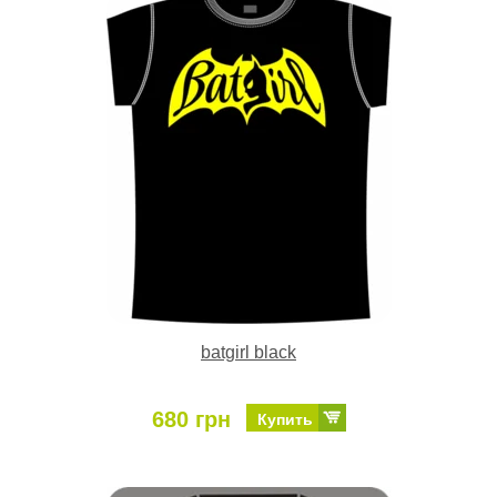
batgirl black
680 грн
Купить