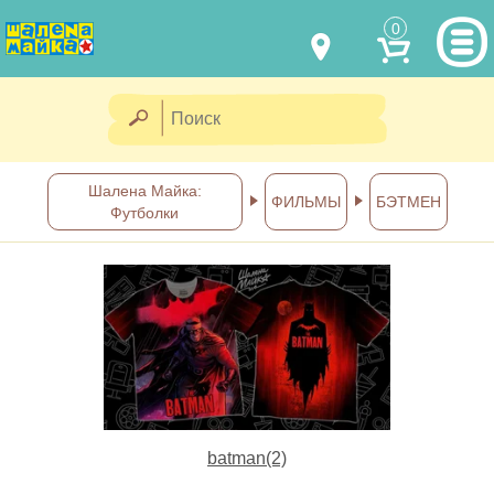
0
МОДЕЛИ ОДЕЖДЫ
(067) 011 0404
Viber
(067) 544 6226
Viber
НАШИ РАБОТЫ
Шалена Майка:
ФИЛЬМЫ
БЭТМЕН
Футболки
shalena@mayka.dp.ua
КАК КУПИТЬ
г.Днепр, ул. Ярослава Мудрого, 68
КАК НАС НАЙТИ
Посмотреть на карте
ПОЛНАЯ ВЕРСИЯ САЙТА
Отправка по Украине каждый
день
batman(2)