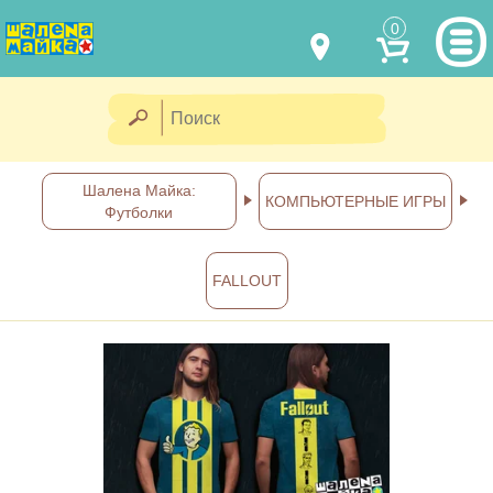
0
МОДЕЛИ ОДЕЖДЫ
(067) 011 0404
Viber
(067) 544 6226
Viber
НАШИ РАБОТЫ
Шалена Майка:
КОМПЬЮТЕРНЫЕ ИГРЫ
Футболки
shalena@mayka.dp.ua
КАК КУПИТЬ
г.Днепр, ул. Ярослава Мудрого, 68
FALLOUT
КАК НАС НАЙТИ
Посмотреть на карте
ПОЛНАЯ ВЕРСИЯ САЙТА
Отправка по Украине каждый
день