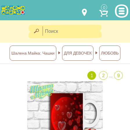
0
МОДЕЛИ ОДЕЖДЫ
(067) 011 0404
Viber
(067) 544 6226
Viber
НАШИ РАБОТЫ
Шалена Майка: Чашки
ДЛЯ ДЕВОЧЕК
ЛЮБОВЬ
shalena@mayka.dp.ua
КАК КУПИТЬ
г.Днепр, ул. Ярослава Мудрого, 68
1
2
9
...
КАК НАС НАЙТИ
Посмотреть на карте
ПОЛНАЯ ВЕРСИЯ САЙТА
Отправка по Украине каждый
день