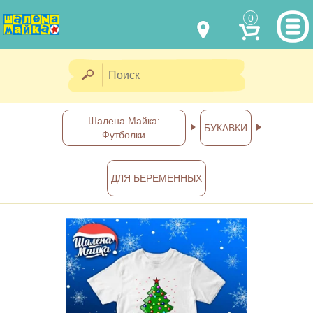
0
МОДЕЛИ ОДЕЖДЫ
(067) 011 0404
Viber
(067) 544 6226
Viber
НАШИ РАБОТЫ
Шалена Майка:
БУКАВКИ
Футболки
shalena@mayka.dp.ua
КАК КУПИТЬ
г.Днепр, ул. Ярослава Мудрого, 68
ДЛЯ БЕРЕМЕННЫХ
КАК НАС НАЙТИ
Посмотреть на карте
ПОЛНАЯ ВЕРСИЯ САЙТА
Отправка по Украине каждый
день