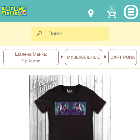
0
МОДЕЛИ ОДЕЖДЫ
(067) 011 0404
Viber
(067) 544 6226
Viber
НАШИ РАБОТЫ
Шалена Майка:
МУЗЫКАЛЬНЫЕ
DAFT PUNK
Футболки
shalena@mayka.dp.ua
КАК КУПИТЬ
г.Днепр, ул. Ярослава Мудрого, 68
КАК НАС НАЙТИ
Посмотреть на карте
ПОЛНАЯ ВЕРСИЯ САЙТА
Отправка по Украине каждый
день