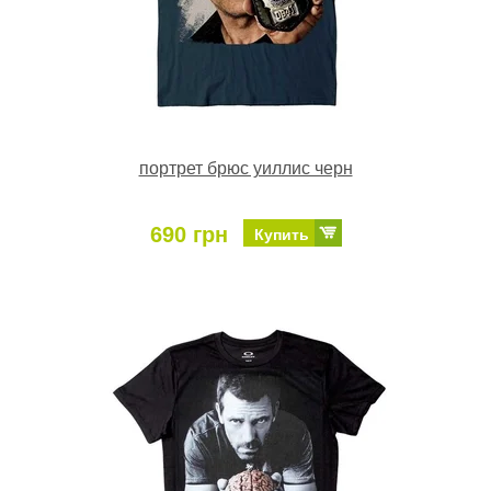
портрет брюс уиллис черн
690 грн
Купить