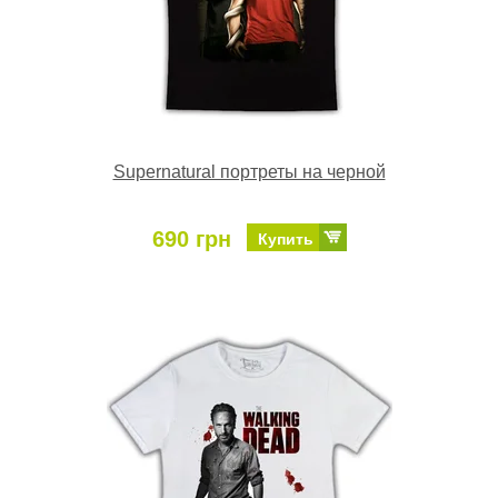
Supernatural портреты на черной
690 грн
Купить