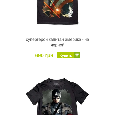
супергерои капитан америка - на
черной
690 грн
Купить