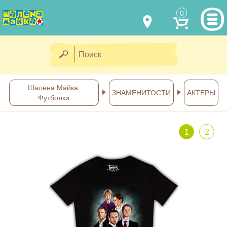
0
МОДЕЛИ ОДЕЖДЫ
(067) 011 0404
Viber
(067) 544 6226
Viber
НАШИ РАБОТЫ
Шалена Майка:
ЗНАМЕНИТОСТИ
АКТЕРЫ
Футболки
shalena@mayka.dp.ua
КАК КУПИТЬ
г.Днепр, ул. Ярослава Мудрого, 68
1
2
КАК НАС НАЙТИ
Посмотреть на карте
ПОЛНАЯ ВЕРСИЯ САЙТА
Отправка по Украине каждый
день