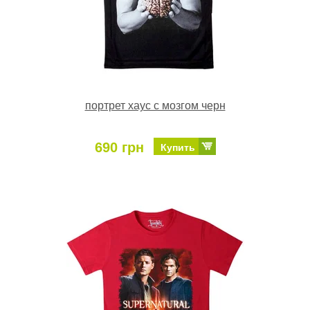
портрет хаус с мозгом черн
690 грн
Купить