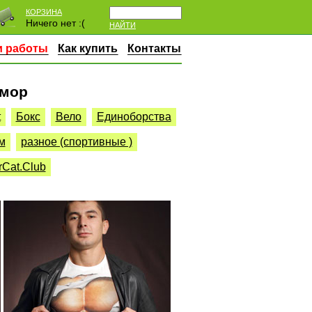
КОРЗИНА
Ничего нет :(
НАЙТИ
 работы
Как купить
Контакты
Юмор
t
Бокс
Вело
Единоборства
м
разное (спортивные )
rCat.Club