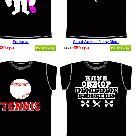
Snowman
Street Workout Funny Black
680 грн
680 грн
Цена: