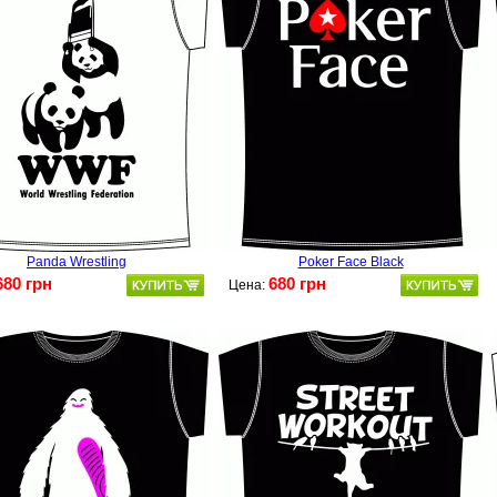
Panda Wrestling
Poker Face Black
680 грн
680 грн
Цена: