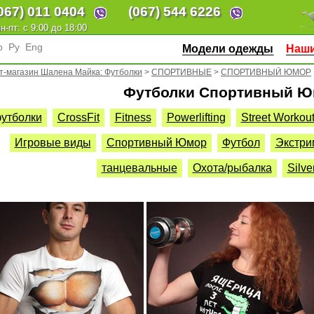
067)
011 0404
(067)
544 6226
н-пт: с 9:00 до 18:00
р
Ру
Eng
Модели одежды
Наши
т-магазин Шалена Майка: Футболки
>
СПОРТИВНЫЕ
>
СПОРТИВНЫЙ ЮМОР
Футболки Спортивный 
утболки
CrossFit
Fitness
Powerlifting
Street Workou
Игровые виды
Спортивный Юмор
Футбол
Экстри
танцевальные
Охота/рыбалка
Silve