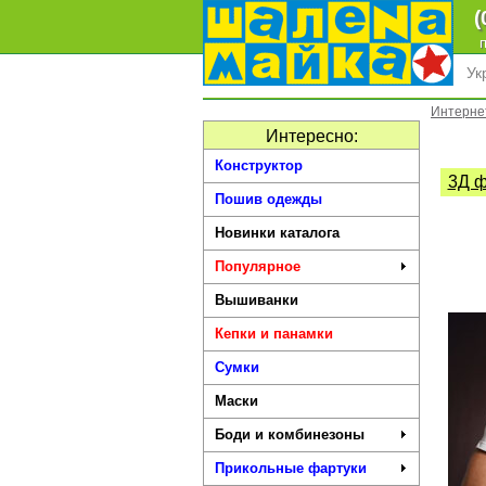
(
п
Ук
Интерне
Интересно:
Конструктор
3Д ф
Пошив одежды
Новинки каталога
Популярное
Вышиванки
Кепки и панамки
Сумки
Маски
Боди и комбинезоны
Прикольные фартуки