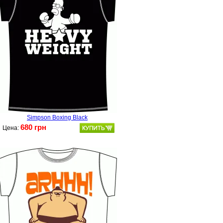
Simpson Boxing Black
680 грн
Цена: