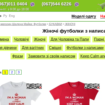
067)
011 0404
(067)
544 6226
н-пт: з 9:00 до 18:00
кр
Ру
Eng
Моделі одягу
На
-магазин Шалена Майка: Футболки
>
БУКАВКИ
>
ЖІНОЧІ
Жіночі футболки з напис
Імена
Чоловічі
Жіночі
Для Чоловіка та Папи
Парні
я дівчини
Для вагітних
Смішні
Футболки з написами
Фрази
Замовити зі своїм написом
Keep Calm and 
а:
1
2
3