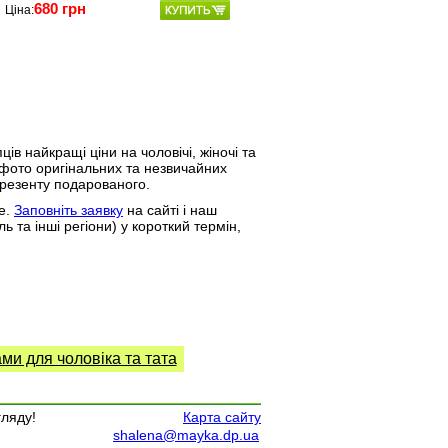
680 грн
Ціна:
 найкращі ціни на чоловічі, жіночі та
е фото оригінальних та незвичайних
презенту подарованого.
е.
Заповніть заявку
на сайті і наш
ь та інші регіони) у короткий термін,
ми для чоловіка та тата
гляду!
Карта сайту
shalena@mayka.dp.ua