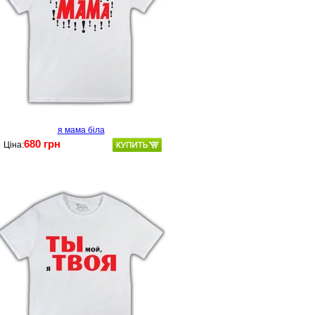
я мама біла
680 грн
Ціна: