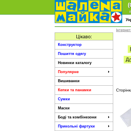
(
п
У
Інтернет
Цікаво:
Конструктор
Пошиття одягу
Дл
Новинки каталогу
Популярне
Вишиванки
Кепки та панамки
Сторінк
Сумки
Маски
Боді та комбінезони
Прикольні фартухи