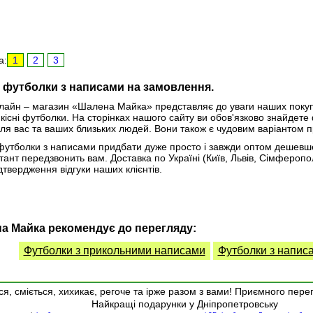
а:
1
2
3
і футболки з написами на замовлення.
айн – магазин «Шалена Майка» представляє до уваги наших покупців
якісні футболки. На сторінках нашого сайту ви обов'язково знайдет
ля вас та ваших близьких людей. Вони також є чудовим варіантом 
футболки з написами придбати дуже просто і завжди оптом дешевш
тант передзвонить вам. Доставка по Україні (Київ, Львів, Сімферопол
дтвердження відгуки наших клієнтів.
а Майка рекомендує до перегляду:
Футболки з прикольними написами
Футболки з написа
я, сміється, хихикає, регоче та ірже разом з вами! Приємного пере
Найкращі подарунки у Дніпропетровську