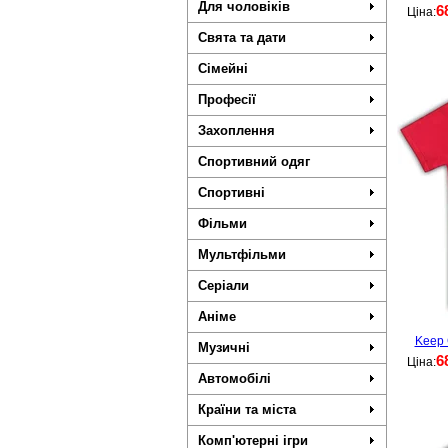
Для чоловіків
6
Ціна:
Свята та дати
Сімейні
Професії
Захоплення
Спортивний одяг
Спортивні
Фільми
Мультфільми
Серіали
Аніме
Keep 
Музичні
6
Ціна:
Автомобілі
Країни та міста
Комп'ютерні ігри