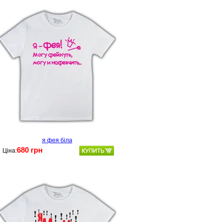
я фея біла
680 грн
Ціна: