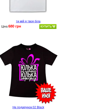
ти мій я твоя біла
680 грн
Ціна:
Не подарунок 02 Black