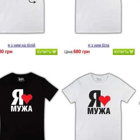
я з ним на білій
я з ним біла
80 грн
680 грн
Ціна: