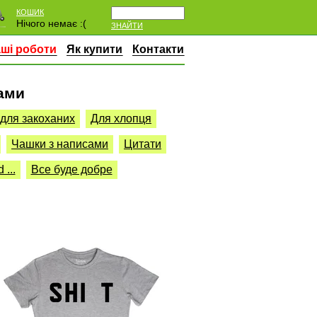
КОШИК
Нічого немає :(
ЗНАЙТИ
ші роботи
Як купити
Контакти
ами
 для закоханих
Для хлопця
Чашки з написами
Цитати
...
Все буде добре