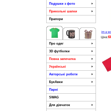
Подушки з фото
Прикольні шапки
Прапори
im a w
6
Ціна:
Про одяг
3D футболки
Повна запечатка
Українські
Авторські роботи
БукАвки
Парні
SWAG
Для дівчаток