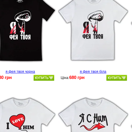
я фея твоя чорна
я фея твоя біла
80 грн
680 грн
Ціна: