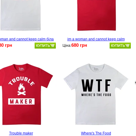
oman and cannot keep calm біла
im a woman and cannot keep calm
червона
80 грн
680 грн
Ціна:
Trouble maker
Where's The Food