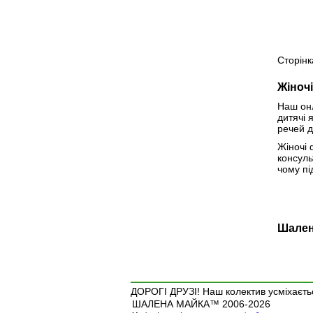
Сторінк
Жіноч
Наш онл
дитячі 
речей д
Жіночі 
консуль
чому пі
Шален
ДОРОГІ ДРУЗІ! Наш колектив усміхаєтьс
ШАЛЕНА МАЙКА™ 2006-2026