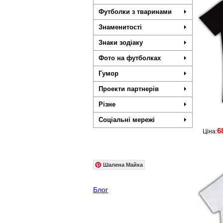
Футболки з тваринами
Знаменитості
Знаки зодіаку
Фото на футболках
Гумор
Проекти партнерів
Різне
Соціальні мережі
6
Ціна:
Шалена Майка
Блог