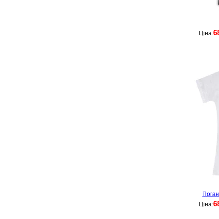
6
Ціна:
Поган
6
Ціна: