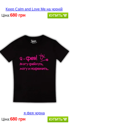
Keep Calm and Love Me на чорній
680 грн
Ціна:
я фея чорна
680 грн
Ціна: