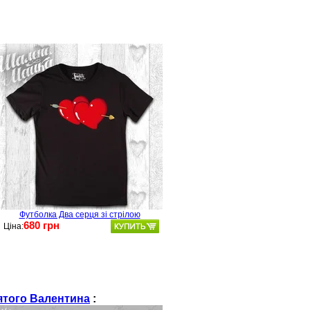
Футболка Два серця зі стрілою
680 грн
Ціна:
ятого Валентина
: