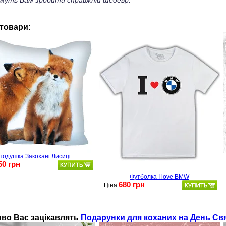
жуть Вам зробити справжній шедевр.
 товари:
подушка Закохані Лисиці
50 грн
Футболка I love BMW
680 грн
Ціна:
во Вас зацікавлять
Подарунки для коханих на День Св