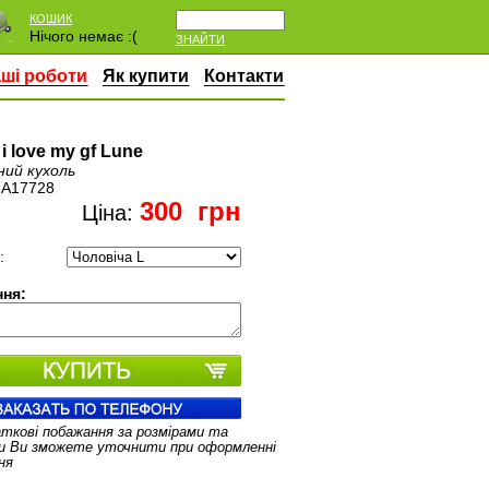
КОШИК
Нічого немає :(
ЗНАЙТИ
ші роботи
Як купити
Контакти
i love my gf Lune
ний кухоль
:
A17728
300
грн
Ціна:
:
ня:
аткові побажання за розмірами та
и Ви зможете уточнити при оформленні
ня