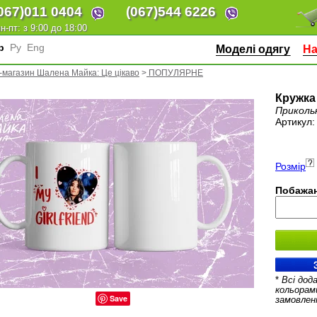
067)
011 0404
(067)
544 6226
н-пт: з 9:00 до 18:00
кр
Ру
Eng
Моделі одягу
На
-магазин Шалена Майка: Це цікаво
>
ПОПУЛЯРНЕ
Кружка 
Приколь
Артикул
Розмір
Побажан
*
Всі дод
кольорам
Save
замовлен