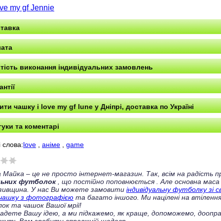
ove my gf Jennie
тавка
ата
тість виконання індивідуальних замовлень
антії
ити чашку i love my gf lune у Дніпрі, доставка по Україні
гуки та коментарі
 слова:
love
,
аніме
,
game
 Майка – це не просто інтернет-магазин. Так, всім на радість
льних футболок
, що постійно поповнюється
. Але основна маса
зивщина. У нас Ви можете замовити
індивідуальну футболку зі 
чашку з фотографією
та багато іншого. Ми націлені на втілення
ок та чашок Вашої мрії!
ладете Вашу ідею, а ми підкажемо, як краще, допоможемо, доопра