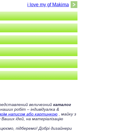
i love my gf Makima
 представлений величезний
каталог
 наших робіт – індивідуалка &
своїм написом або картинкою
, майку з
 Ваших ідей, на матеріалізацію
цюємо, підберемо! Добрі дизайнери