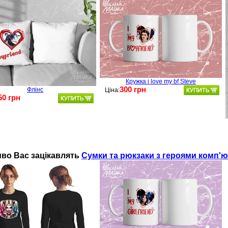
Кружка i love my bf Steve
300 грн
Флінс
Ціна:
50 грн
во Ваc зацікавлять
Сумки та рюкзаки з героями комп'ю