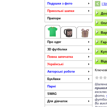
Подушки з фото
i l
Прикольні шапки
Дос
Прапори
Опл
Вар
Про одяг
Гар
3D футболки
Куп
Повна запечатка
Від
Українські
Ключові
Авторські роботи
БукАвки
Шалена
Парні
прико
ексклю
SWAG
фото,
футбол
Для дівчаток
Ви вик