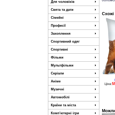
допомо
Для чоловіків
Свята та дати
Схожі
Сімейні
Професії
Захоплення
Спортивний одяг
Спортивні
Фільми
Мультфільми
Серіали
Аніме
5
Ціна:
Музичні
Автомобілі
Країни та міста
Можли
Комп'ютерні ігри