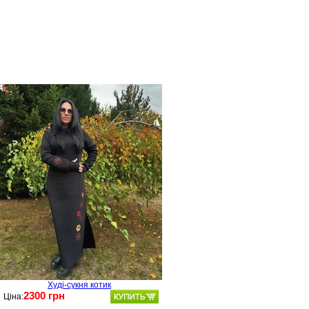
Худі-сукня котик
2300 грн
Ціна: