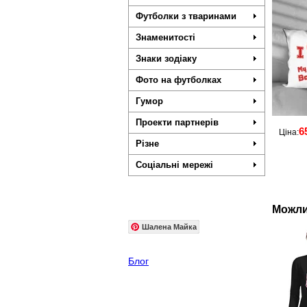
Футболки з тваринами
Знаменитості
Знаки зодіаку
Фото на футболках
Гумор
Проекти партнерів
6
Ціна:
Різне
Соціальні мережі
Можли
Шалена Майка
Блог