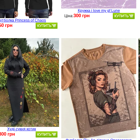
Кружка i love my gf Lune
300 грн
Ціна:
утболка Princess of Chaos
50 грн
Худі-сукня котик
300 грн