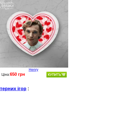
Henry
650 грн
Ціна:
терних ігор
: