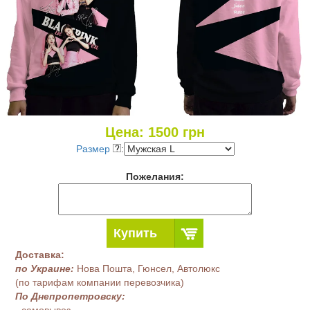
Цена:
1500
грн
Размер
:
Пожелания:
Купить
Доставка:
по Украине:
Нова Пошта, Гюнсел, Автолюкс
(по тарифам компании перевозчика)
По Днепропетровску:
- самовывоз