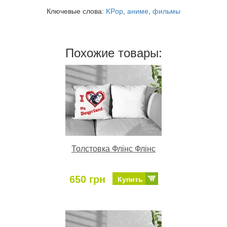
Ключевые слова:
KPop
,
аниме
,
фильмы
Похожие товары:
Толстовка Флінс Флінс
650 грн
Купить