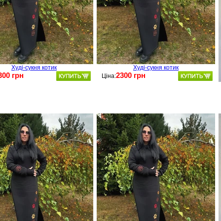
Худі-сукня котик
Худі-сукня котик
300 грн
2300 грн
Ціна: