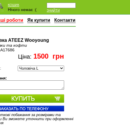
КОШИК
Нічого немає :(
ЗНАЙТИ
ші роботи
Як купити
Контакти
вка ATEEZ Wooyoung
вки та кофти
:
A17686
1500
грн
Ціна:
:
ня:
аткові побажання за розмірами та
и Ви зможете уточнити при оформленні
ня