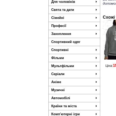
Для чоловіків
допомо
Свята та дати
Схожі
Сімейні
Професії
Захоплення
Спортивний одяг
Спортивні
Фільми
1
Мультфільми
Ціна:
Серіали
Аніме
Музичні
Автомобілі
Країни та міста
Комп'ютерні ігри