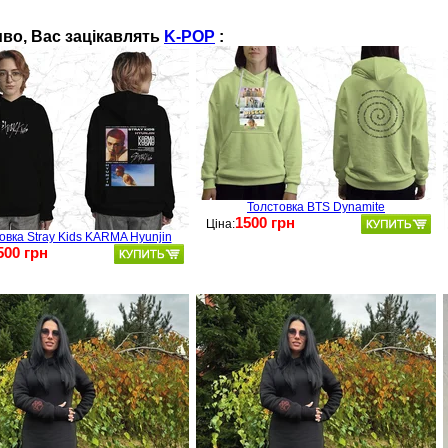
во, Вас зацікавлять
K-POP
:
Толстовка BTS Dynamite
1500 грн
Ціна:
овка Stray Kids KARMA Hyunjin
500 грн