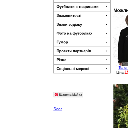
Футболки з тваринами
Можли
Знаменитості
Знаки зодіаку
Фото на футболках
Гумор
Проекти партнерів
Різне
Толст
Соціальні мережі
1
Ціна:
Шалена Майка
Блог