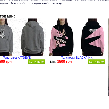
жуть Вам зробити справжній шедевр.
 товари:
Толстовка KATSEYE
Толстовка BLACKPINK
500 грн
1500 грн
Ціна: