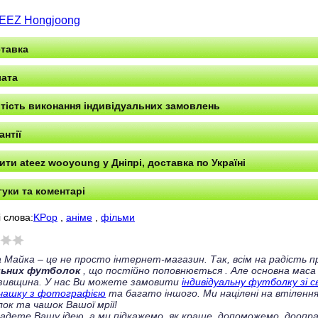
EEZ Hongjoong
тавка
ата
тість виконання індивідуальних замовлень
антії
ити ateez wooyoung у Дніпрі, доставка по Україні
гуки та коментарі
 слова:
KPop
,
аніме
,
фільми
 Майка – це не просто інтернет-магазин. Так, всім на радість
льних футболок
, що постійно поповнюється
. Але основна маса
зивщина. У нас Ви можете замовити
індивідуальну футболку зі 
чашку з фотографією
та багато іншого. Ми націлені на втілення
ок та чашок Вашої мрії!
ладете Вашу ідею, а ми підкажемо, як краще, допоможемо, доопра