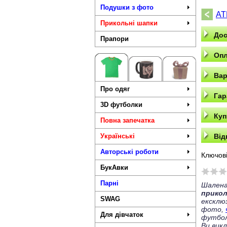
Подушки з фото
AT
Прикольні шапки
Дос
Прапори
Опл
Вар
Про одяг
Гар
3D футболки
Куп
Повна запечатка
Українські
Від
Авторські роботи
Ключові
БукАвки
Парні
Шалена
прико
SWAG
ексклю
фото,
Для дівчаток
футбол
Ви вик