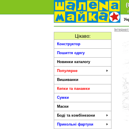
(
п
У
Інтернет
Цікаво:
Конструктор
Пошиття одягу
Новинки каталогу
Популярне
Вишиванки
Кепки та панамки
Сумки
Маски
Боді та комбінезони
Прикольні фартухи