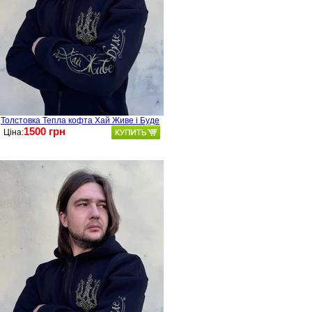
Толстовка Тепла кофта Хай Живе і Буде
1500 грн
Ціна: