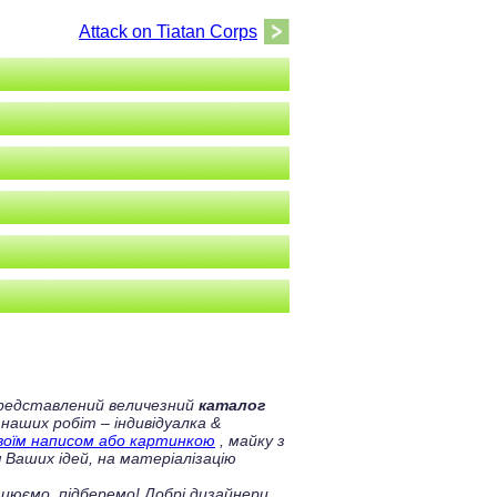
Attack on Tiatan Corps
 представлений величезний
каталог
 наших робіт – індивідуалка &
своїм написом або картинкою
, майку з
 Ваших ідей, на матеріалізацію
цюємо, підберемо! Добрі дизайнери