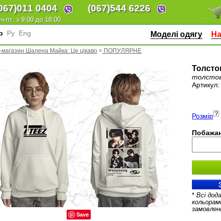
067)
011 0404
(067)
544 6226
н-пт: з 9:00 до 18:00
кр
Ру
Eng
Моделі одягу
На
-магазин Шалена Майка: Це цікаво
>
ПОПУЛЯРНЕ
Толсто
толсто
Артикул
Розмір
Побажан
*
Всі дод
кольорам
замовлен
Save