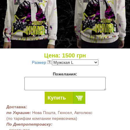
Цена:
1500
грн
Размер
:
Пожелания:
Купить
Доставка:
по Украине:
Нова Пошта, Гюнсел, Автолюкс
(по тарифам компании перевозчика)
По Днепропетровску:
- самовывоз