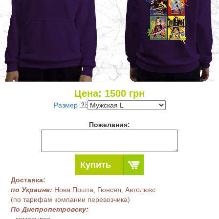
Цена:
1500
грн
Размер
:
Пожелания:
Купить
Доставка:
по Украине:
Нова Пошта, Гюнсел, Автолюкс
(по тарифам компании перевозчика)
По Днепропетровску:
- самовывоз