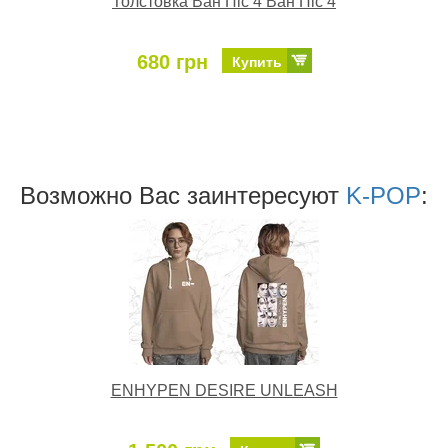
Толстовка Ван Піс 4 Ван Піс 4
680 грн
Купить
Возможно Ваc заинтересуют
K-POP
:
ENHYPEN DESIRE UNLEASH