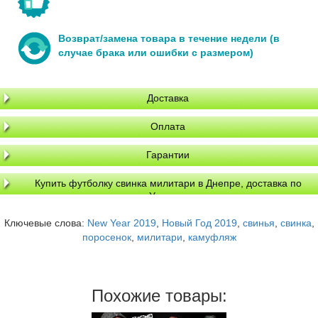
Возврат/замена товара в течение недели (в
случае брака или ошибки с размером)
Доставка
Оплата
Гарантии
Купить футболку свинка милитари в Днепре, доставка по
Украине
Ключевые слова:
New Year 2019
,
Новый Год 2019
,
свинья
,
свинка
,
поросенок
,
милитари
,
камуфляж
Похожие товары: