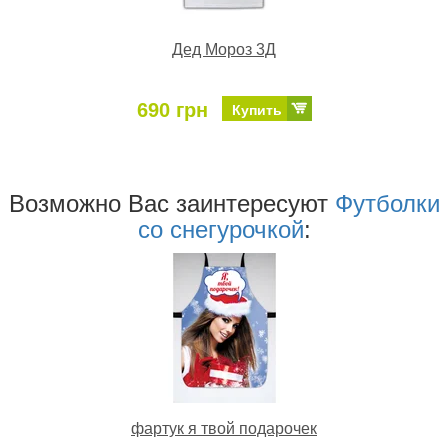
Дед Мороз 3Д
690 грн
Купить
Возможно Ваc заинтересуют
Футболки
со снегурочкой
:
фартук я твой подарочек