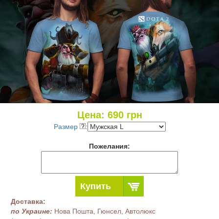
Цена:
690
грн
Размер
:
Пожелания:
Купить
Доставка:
по Украине:
Нова Пошта, Гюнсел, Автолюкс