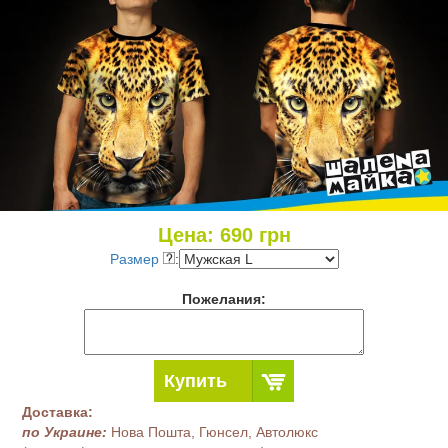
Цена:
690
грн
Размер
:
Пожелания:
Купить
Доставка:
по Украине:
Нова Пошта, Гюнсел, Автолюкс