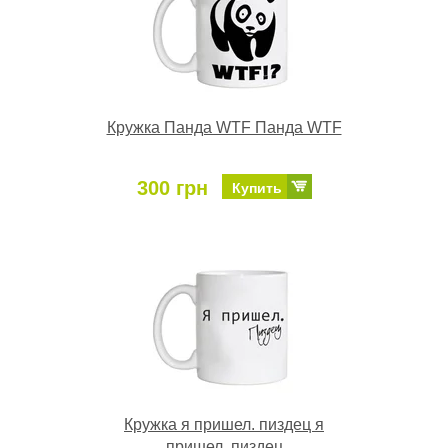
Кружка Панда WTF Панда WTF
300 грн
Купить
Кружка я пришел. пиздец я
пришел. пиздец