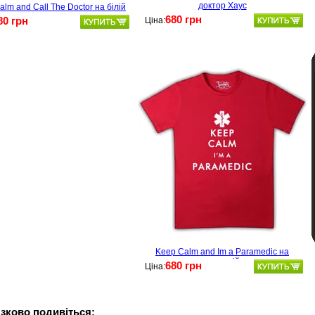
доктор Хаус
lm and Call The Doctor на білій
680 грн
80 грн
Ціна:
Keep Calm and Im a Paramedic на
червоній
680 грн
Ціна:
зково подивіться: