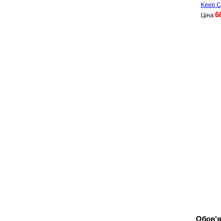
Keep Ca
6
Ціна:
Обов'я