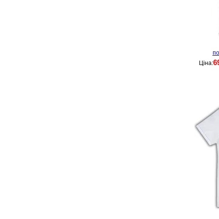
по
6
Ціна: