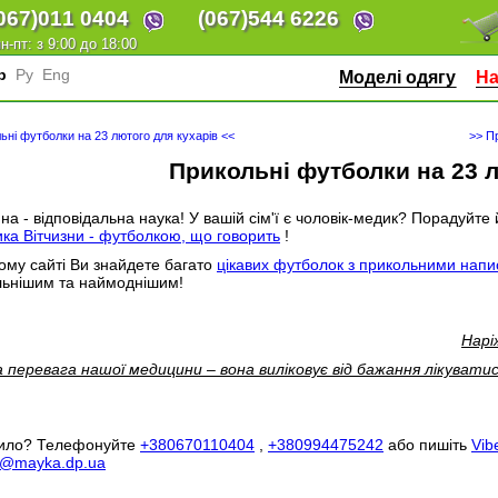
067)
011 0404
(067)
544 6226
н-пт: з 9:00 до 18:00
кр
Ру
Eng
Моделі одягу
На
ьні футболки на 23 лютого для кухарів <<
>> П
Прикольні футболки на 23 
а - відповідальна наука! У вашій сім'ї є чоловік-медик? Порадуйте
ка Вітчизни - футболкою, що говорить
!
му сайті Ви знайдете багато
цікавих футболок з прикольними нап
льнішим та наймоднішим!
Нарі
 перевага нашої медицини – вона виліковує від бажання лікуватис
вило? Телефонуйте
+380670110404
,
+380994475242
або пишіть
Vib
a@mayka.dp.ua