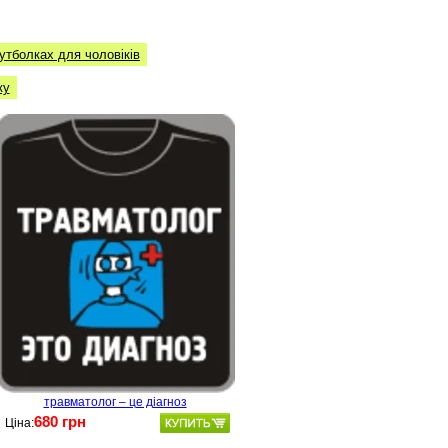
утболках для чоловіків
ку
травматолог – це діагноз
680 грн
Ціна: