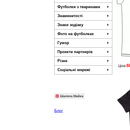
Футболки з тваринами
Знаменитості
Знаки зодіаку
Фото на футболках
Гумор
Проекти партнерів
Різне
6
Ціна:
Соціальні мережі
Шалена Майка
Блог