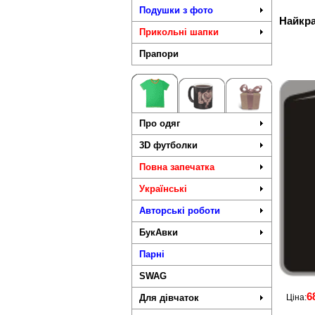
Подушки з фото
Найкра
Прикольні шапки
Прапори
Про одяг
3D футболки
Повна запечатка
Українські
Авторські роботи
БукАвки
Парні
SWAG
6
Для дівчаток
Ціна: