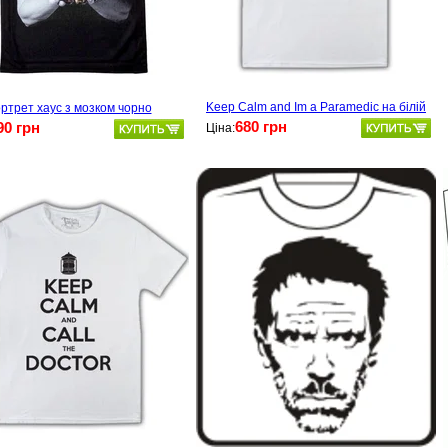
Keep Calm and Im a Paramedic на білій
ртрет хаус з мозком чорно
680 грн
90 грн
Ціна: