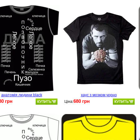
анатомія людини black
хаус з мозком чорно
80 грн
680 грн
Ціна: