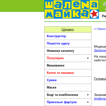
(
п
У
<< Прикол
Цікаво:
Конструктор
Пошиття одягу
Медицин
Захисни
Новинки каталогу
На нашо
Популярне
найсти
Вишиванки
Кепки та панамки
Головна
Сумки
Маски
Заціка
Боді та комбінезони
shalen
Прикольні фартухи