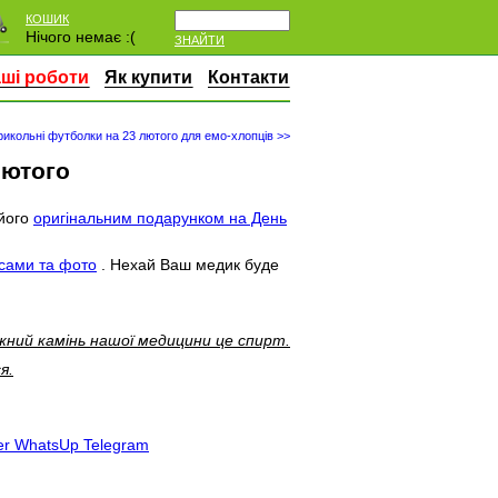
КОШИК
Нічого немає :(
ЗНАЙТИ
ші роботи
Як купити
Контакти
рикольні футболки на 23 лютого для емо-хлопців >>
лютого
 його
оригінальним подарунком на День
исами та фото
. Нехай Ваш медик буде
жний камінь нашої медицини це спирт.
я.
er
WhatsUp
Telegram