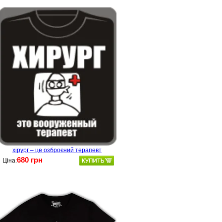
хірург – це озброєний терапевт
680 грн
Ціна: