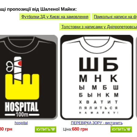
щі пропозиції від Шаленої Майки:
Футболки 3Д у Києві на замовлення
Прикольні написи на ф
Толстовки з написами у Дніпропетровсь
hospital
ПЕРЕВІРКА ЗОРУ - вистачить
витріщатися на майку
80 грн
680 грн
Ціна: