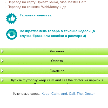
- Перевод на карту Приват Банка, Visa/Master Card
- Перевод на кошелек WebMoney и др.
Гарантия качества
Возврат/замена товара в течение недели (в
случае брака или ошибки с размером)
Доставка
Оплата
Гарантии
Купить футболку keep calm and call the doctor на черной в
Днепре, доставка по Украине
Ключевые слова:
Keep
,
Calm
,
and
,
Call
,
The
,
Doctor