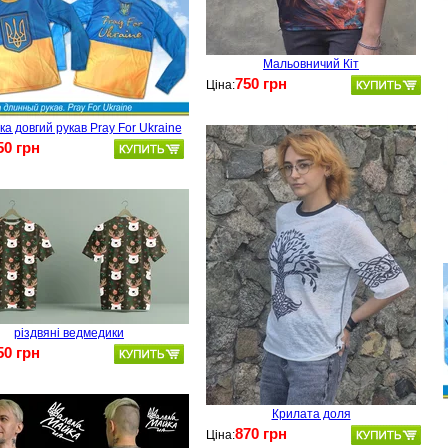
Мальовничий Кіт
750 грн
Ціна:
а довгий рукав Pray For Ukraine
50 грн
різдвяні ведмедики
50 грн
Крилата доля
870 грн
Ціна: