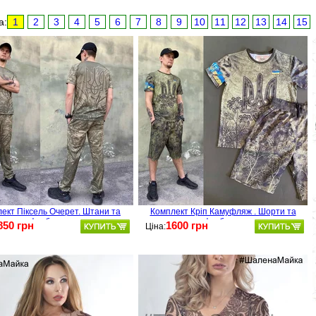
а:
1
2
3
4
5
6
7
8
9
10
11
12
13
14
15
ект Піксель Очерет. Штани та
Комплект Кріп Камуфляж . Шорти та
футболка
футболка
850 грн
1600 грн
Ціна: