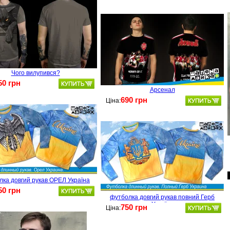
Чого вилупився?
50 грн
Арсенал
690 грн
Ціна:
лка довгий рукав ОРЕЛ Україна
50 грн
футболка довгий рукав повний Герб
Україна
750 грн
Ціна: