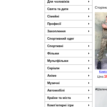
Для чоловіків
Сторінк
Свята та дати
Сімейні
Професії
Захоплення
Спортивний одяг
Спортивні
Фільми
Мультфільми
Серіали
Компл
Аніме
1
Ціна:
Музичні
Автомобілі
Країни та міста
Комп'ютерні ігри