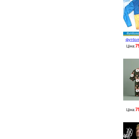
футболк
7
Ціна:
7
Ціна: