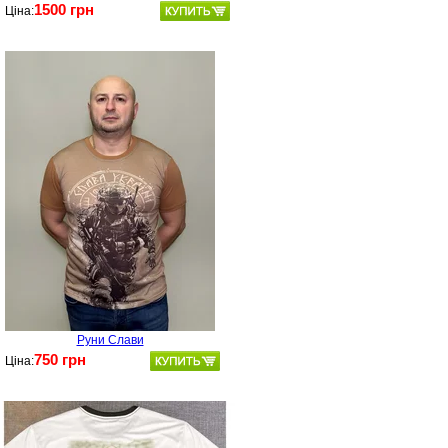
1500 грн
Ціна:
Руни Слави
750 грн
Ціна: