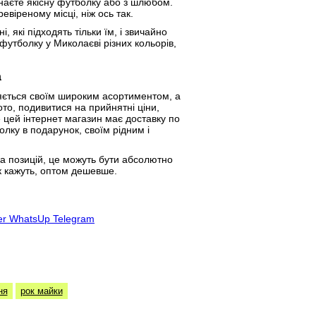
знаєте якісну футболку або з шлюбом.
віреному місці, ніж ось так.
 які підходять тільки їм, і звичайно
футболку у Миколаєві різних кольорів,
а
яється своїм широким асортиментом, а
то, подивитися на прийнятні ціни,
е цей інтернет магазин має доставку по
олку в подарунок, своїм рідним і
ка позицій, це можуть бути абсолютно
як кажуть, оптом дешевше.
er
WhatsUp
Telegram
ня
рок майки