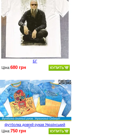
БГ
680 грн
Ціна:
футболка довгий рукав Український
Олдскул
750 грн
Ціна: