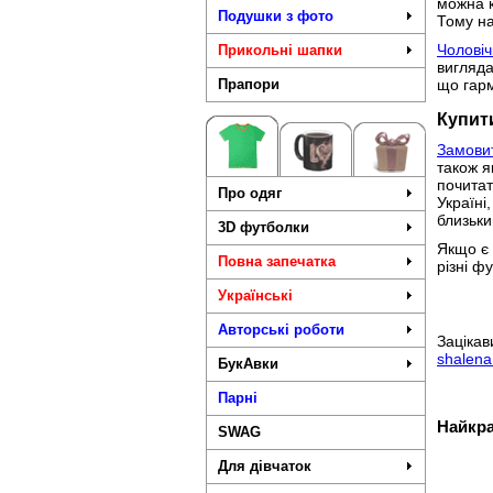
можна к
Подушки з фото
Тому на
Чоловіч
Прикольні шапки
вигляда
Прапори
що гарм
Купит
Замови
також я
почитат
Про одяг
Україні
близьки
3D футболки
Якщо є 
Повна запечатка
різні ф
Українські
Авторські роботи
Заціка
shalen
БукАвки
Парні
Найкра
SWAG
Для дівчаток