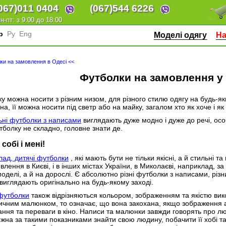
067)
011 0404
(067)
544 6226
н-пт: з 9:00 до 18:00
кр
Ру
Eng
Моделі одягу
На
ки на замовлення в Одесі <<
Футболки на замовлення у 
у можна носити з різним низом, для різного стилю одягу на будь-я
на, її можна носити під светр або на майку, загалом хто як хоче і я
ьні футболки з написами
виглядають дуже модно і дуже до речі, осо
тболку не складно, головне знати де.
собі і мені!
ад, дитячі футболки
, які мають бути не тільки якісні, а й стильні 
влення в Києві, і в інших містах України, в Миколаєві, наприклад, за
моделі, а й на дорослі. Є абсолютно різні футболки з написами, рі
виглядають оригінально на будь-якому заході.
футболки
також відрізняються кольором, зображенням та якістю ви
чним малюнком, то означає, що вона закохана, якщо зображення акт
ння та переваги в кіно. Написи та малюнки завжди говорять про лю
ожна за такими показниками знайти свою людину, побачити її хобі т