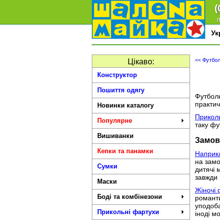
(
п
У
<< Футбол
Цікаво:
Конструктор
Пошиття одягу
Футболк
практич
Новинки каталогу
Прикол
Популярне
таку фу
Вишиванки
Замов 
Кепки та панамки
Наприкл
на замо
Сумки
дитячі 
завжди 
Маски
Жіночі 
Боді та комбінезони
романти
уподоба
Прикольні фартухи
іноді м