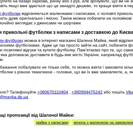
упити на базарі харкова, ринку або з рук, але зрозуміло, що ви не 
віть якщо вам здається що це занадто дешево, то краще взяти в пере
і футболки
відрізняються малюнками і написами, є чоловічі прикольні,
ють дуже оригінально і якісно. Також можна побачити на чоловікові 
онійно виглядає з джинсами чи шортами.
и прикольні футболки з написами з доставкою до Києв
ти футболку
можна в інтернет магазині Шалена Майка, який відрізн
кісними футболками. Адже це так просто зайти на сайт, побачити фо
и позитивні відгуки та купити футболку. Пам'ятаємо про те, що сам
, яка допомагає доставити в будь-яке місто України, наприклад футб
м.
бажання побалувати не тільки себе, то можна взяти і замовити кіль
утболки з різною тематикою - головне, що ви їх вже замовляєте, а, 
вило? Телефонуйте
+380670110404
,
+380994475242
або пишіть
Vib
a@mayka.dp.ua
щі пропозиції від Шаленої Майки:
майки з написами
жіноча з малюнком на замовлен