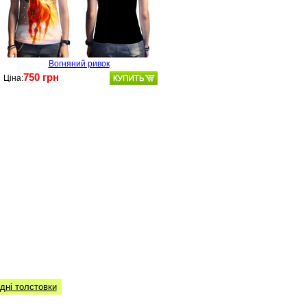
Вогняний ривок
750 грн
Ціна:
дні толстовки