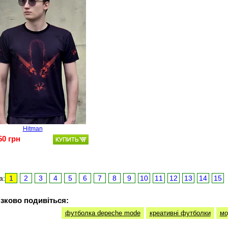
Hitman
50 грн
а:
1
2
3
4
5
6
7
8
9
10
11
12
13
14
15
зково подивіться:
футболка depeche mode
креативні футболки
мо