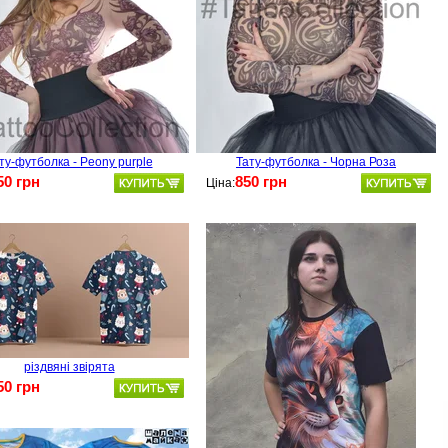
ту-футболка - Peony purple
Тату-футболка - Чорна Роза
50 грн
850 грн
Ціна:
різдвяні звірята
50 грн