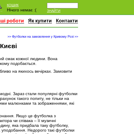
КОШИК
Нічого немає :(
ЗНАЙТИ
ші роботи
Як купити
Контакти
>> Футболки на замовлення у Кривому Розі >>
Києві
кий смак кожної людини. Вона
к кому подобається.
бливо на якихось вечірках. Замовити
та модні. Зараз стали популярні футболки
 рахунок такого попиту, не тільки на
зними малюнками та зображеннями, які
конання. Якщо це футболка з
ора чи співака – її музичні
дину, яка придбала таку футболку,
а уподобання. Недорого такі футболки