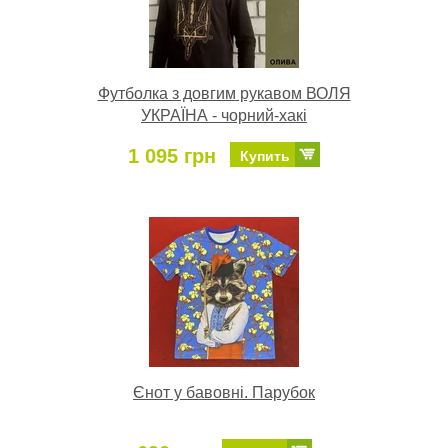
Футболка з довгим рукавом ВОЛЯ
УКРАЇНА - чорний-хакі
1 095 грн
Купить
Єнот у бавовні. Парубок