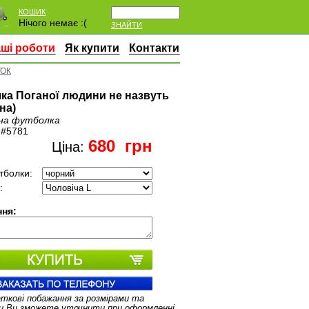
КОШИК
Нічого немає :(
ЗНАЙТИ
ші роботи
Як купити
Контакти
ТОК
ка Поганої людини не назвуть
на)
на футболка
:
#5781
680
грн
Ціна:
тболки:
:
ня:
аткові побажання за розмірами та
и Ви зможете уточнити при оформленні