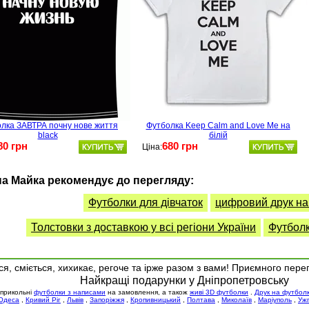
лка ЗАВТРА почну нове життя
Футболка Keep Calm and Love Me на
black
білій
80 грн
680 грн
Ціна:
а Майка рекомендує до перегляду:
Футболки для дівчаток
цифровий друк на
Толстовки з доставкою у всі регіони України
Футболк
я, сміється, хихикає, регоче та ірже разом з вами! Приємного пере
Найкращі подарунки у Дніпропетровську
 прикольні
футболки з написами
на замовлення, а також
живі 3D футболки
.
Друк на футбол
Одеса
,
Кривий Ріг
,
Львів
,
Запоріжжя
,
Кропивницький
,
Полтава
,
Миколаїв
,
Маріуполь
,
Уж