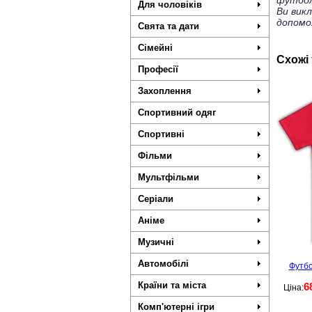
футбол
Для чоловіків
Ви вик
допомо
Свята та дати
Сімейні
Схожі
Професії
Захоплення
Спортивний одяг
Спортивні
Фільми
Мультфільми
Серіали
Аніме
Музичні
Автомобілі
Футбо
Країни та міста
6
Ціна:
Комп'ютерні ігри