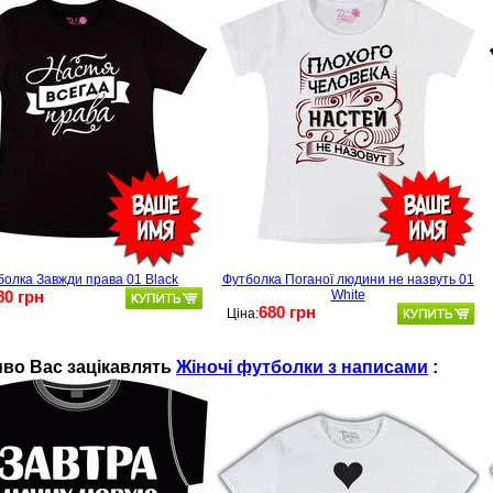
болка Завжди права 01 Black
Футболка Поганої людини не назвуть 01
80 грн
White
680 грн
Ціна:
во Ваc зацікавлять
Жіночі футболки з написами
: