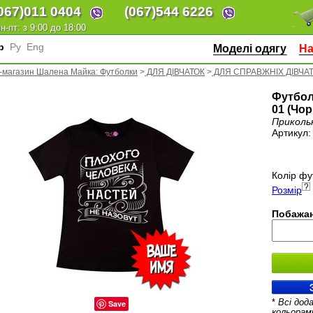
067)
011 0404
(067)
544 6226
н-пт: з 9:00 до 18:00
кр
Ру
Eng
Моделі одягу
На
-магазин Шалена Майка: Футболки
>
ДЛЯ ДІВЧАТОК
>
ДЛЯ СПРАВЖНІХ ДІВЧА
Футбол
01 (Чор
Приколь
Артикул
Колір фу
Розмір
Побажан
*
Всі дод
Save
кольорам