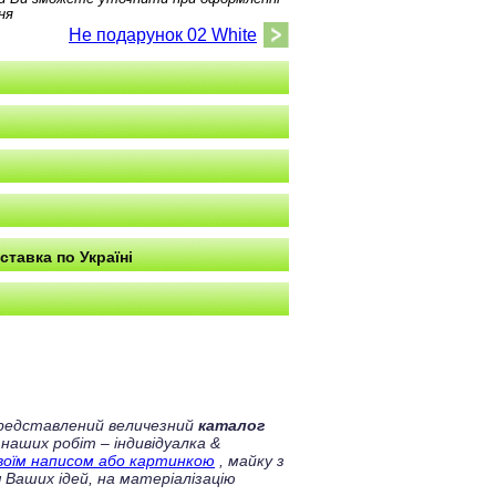
ня
Не подарунок 02 White
ставка по Україні
 представлений величезний
каталог
 наших робіт – індивідуалка &
своїм написом або картинкою
, майку з
 Ваших ідей, на матеріалізацію