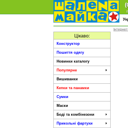
(
п
У
Інтернет
Цікаво:
Конструктор
Пошиття одягу
Новинки каталогу
Популярне
Вишиванки
Кепки та панамки
Сумки
Маски
Боді та комбінезони
Прикольні фартухи