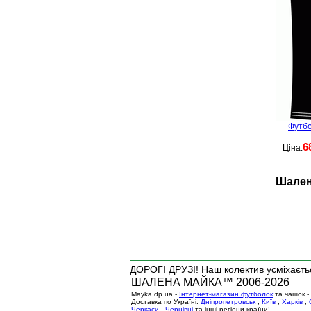
Футбо
6
Ціна:
Шален
ДОРОГІ ДРУЗІ! Наш колектив усміхаєтьс
ШАЛЕНА МАЙКА™ 2006-2026
Mayka.dp.ua -
Інтернет-магазин футболок
та чашок -
Доставка по Україні:
Дніпропетровськ
,
Київ
,
Харків
,
Черкаси
,
Чернівці
та інші регіони країни!