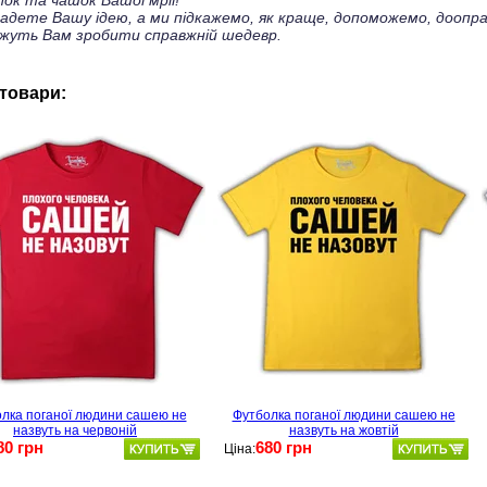
ок та чашок Вашої мрії!
ладете Вашу ідею, а ми підкажемо, як краще, допоможемо, доопра
жуть Вам зробити справжній шедевр.
 товари:
лка поганої людини сашею не
Футболка поганої людини сашею не
назвуть на червоній
назвуть на жовтій
80 грн
680 грн
Ціна: