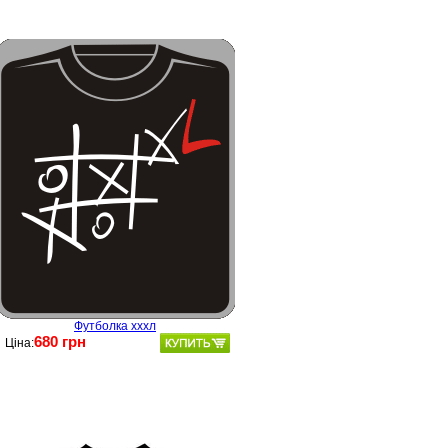
Футболка хххл
680 грн
Ціна: