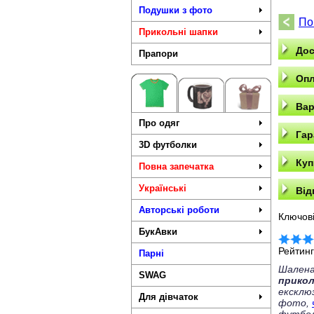
Подушки з фото
По
Прикольні шапки
Дос
Прапори
Опл
Вар
Про одяг
Гар
3D футболки
Куп
Повна запечатка
Українські
Від
Авторські роботи
Ключові
БукАвки
Рейтин
Парні
Шалена
SWAG
прико
ексклю
Для дівчаток
фото,