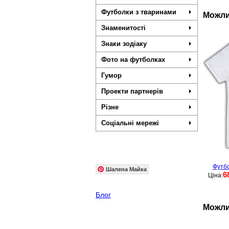
Футболки з тваринами
Можли
Знаменитості
Знаки зодіаку
Фото на футболках
Гумор
Проекти партнерів
Різне
Соціальні мережі
Футбо
Шалена Майка
6
Ціна:
Блог
Можли