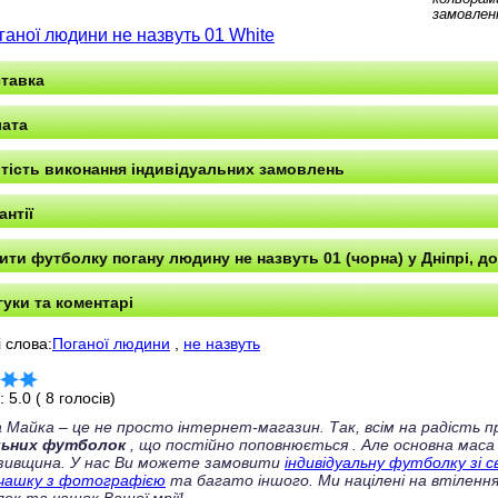
замовлен
ганої людини не назвуть 01 White
тавка
ата
тість виконання індивідуальних замовлень
антії
ити футболку погану людину не назвуть 01 (чорна) у Дніпрі, до
гуки та коментарі
 слова:
Поганої людини
,
не назвуть
г:
5.0
(
8
голосів)
 Майка – це не просто інтернет-магазин. Так, всім на радість
льних футболок
, що постійно поповнюється
. Але основна маса
зивщина. У нас Ви можете замовити
індивідуальну футболку зі 
чашку з фотографією
та багато іншого. Ми націлені на втілення