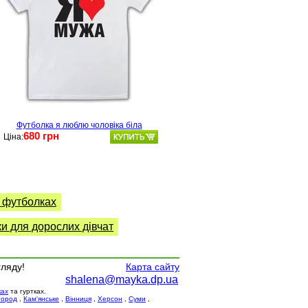
Футболка я люблю чоловіка біла
680 грн
Ціна:
 футболках
и для дорослих дівчат
гляду!
Карта сайту
shalena@mayka.dp.ua
ках
та гуртках.
город
,
Кам'янське
,
Вінниця
,
Херсон
,
Суми
,