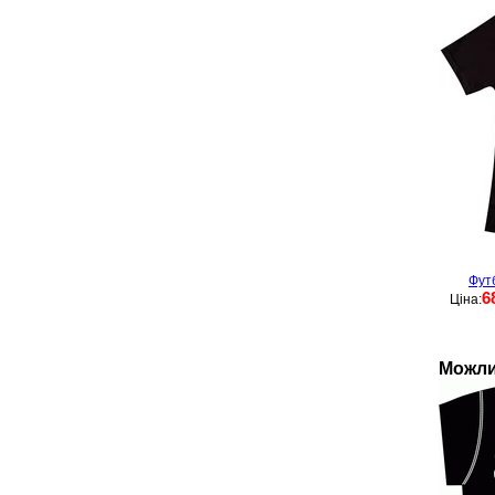
Фут
6
Ціна:
Можли