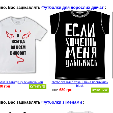
во, Ваc зацікавлять
Футболки для дорослих дівчат
:
лка я завжди і у всьому винен
Футболка якщо хочеш мене посміхнись
80 грн
black
680 грн
Ціна:
во, Ваc зацікавлять
Футболки з іменами
: