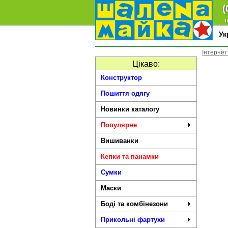
(
п
У
Інтернет
Цікаво:
Конструктор
Пошиття одягу
Новинки каталогу
Популярне
Вишиванки
Кепки та панамки
Сумки
Маски
Боді та комбінезони
Прикольні фартухи