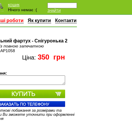
КОШИК
Нічого немає :(
ЗНАЙТИ
ші роботи
Як купити
Контакти
ьний фартух - Снігуронька 2
із повною запечаткою
:
AP1058
350
грн
Ціна:
ня:
аткові побажання за розмірами та
и Ви зможете уточнити при оформленні
ня