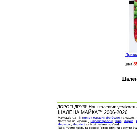
Прикол
3
Ціна:
Шален
ДОРОГІ ДРУЗІ! Наш колектив усміхаєтьс
ШАЛЕНА МАЙКА™ 2006-2026
Mayka.dp.ua -
Інтернет-магазин футболок
та чашок -
Доставка по Україні:
Дніпропетровськ
,
Київ
,
Харків
,
Черкаси
,
Чернівці
та інші регіони країни!
Гарантуємо якість та сервіс! Готові втілити в життя 