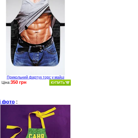
Прикольний фартух торс у майці
350 грн
Ціна:
і фото
: