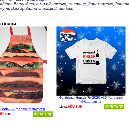
ладете Вашу ідею, а ми підкажемо, як краще, допоможемо, доопра
жуть Вам зробити справжній шедевр.
 товари:
Футболка Новий Рік 2020 v30 Головний
бухар свята
680 грн
Ціна:
икольний фартух гамбургер
50 грн