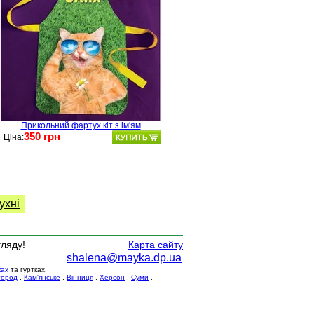
Прикольний фартух кіт з ім'ям
350 грн
Ціна:
ухні
гляду!
Карта сайту
shalena@mayka.dp.ua
ках
та гуртках.
город
,
Кам'янське
,
Вінниця
,
Херсон
,
Суми
,