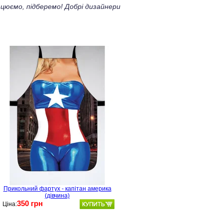
цюємо, підберемо! Добрі дизайнери
Прикольний фартух - капітан америка
(дівчина)
350 грн
Ціна: