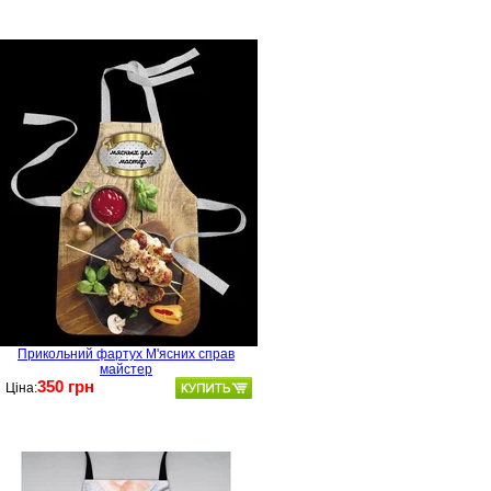
Прикольний фартух М'ясних справ
майстер
350 грн
Ціна: