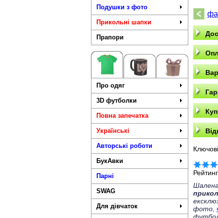
Подушки з фото
фа
Прикольні шапки
Дос
Прапори
Опл
Вар
Про одяг
Гар
3D футболки
Куп
Повна запечатка
Українські
Від
Авторські роботи
Ключові
БукАвки
Рейтин
Парні
Шалена
SWAG
прико
ексклю
Для дівчаток
фото,
футбол