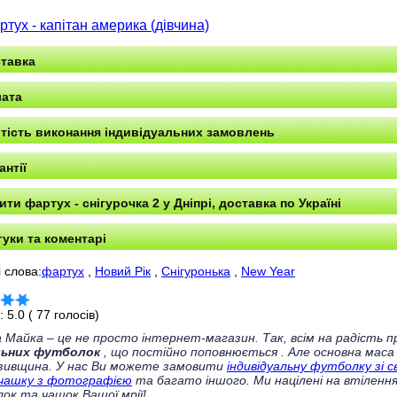
ртух - капітан америка (дівчина)
тавка
ата
тість виконання індивідуальних замовлень
антії
ити фартух - снігурочка 2 у Дніпрі, доставка по Україні
гуки та коментарі
 слова:
фартух
,
Новий Рік
,
Снігуронька
,
New Year
г:
5.0
(
77
голосів)
 Майка – це не просто інтернет-магазин. Так, всім на радість
льних футболок
, що постійно поповнюється
. Але основна маса
зивщина. У нас Ви можете замовити
індивідуальну футболку зі 
чашку з фотографією
та багато іншого. Ми націлені на втілення
ок та чашок Вашої мрії!