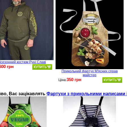
ісезонний костюм Руні Славі
600 грн
Прикольний фартух М'ясних справ
майстер
350 грн
Ціна:
во, Ваc зацікавлять
Фартухи з прикольними написами 