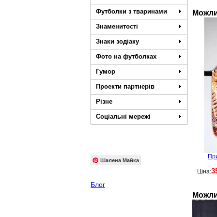
Футболки з тваринами
Можли
Знаменитості
Знаки зодіаку
Фото на футболках
Гумор
Проекти партнерів
Різне
Соціальні мережі
Пр
Шалена Майка
3
Ціна:
Блог
Можли