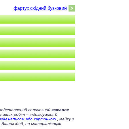
фартух східний бузковий
 представлений величезний
каталог
 наших робіт – індивідуалка &
своїм написом або картинкою
, майку з
 Ваших ідей, на матеріалізацію