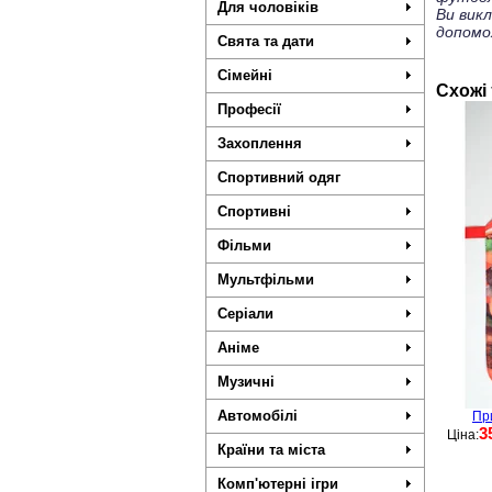
Для чоловіків
Ви вик
допомо
Свята та дати
Сімейні
Схожі
Професії
Захоплення
Спортивний одяг
Спортивні
Фільми
Мультфільми
Серіали
Аніме
Музичні
Автомобілі
Пр
3
Ціна:
Країни та міста
Комп'ютерні ігри