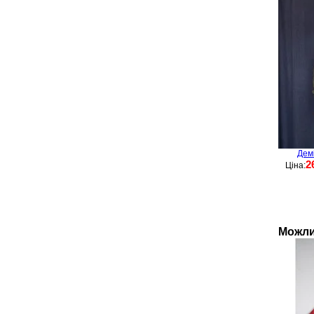
Дем
2
Ціна:
Можли