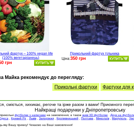
ьний фартух – 100% vegan life
Прикольний фартух тільника
(100% вегетаріанець)
350 грн
Ціна:
50 грн
а Майка рекомендує до перегляду:
Прикольні фартухи
Фартухи для к
я, сміється, хихикає, регоче та ірже разом з вами! Приємного пере
Найкращі подарунки у Дніпропетровську
 прикольні
футболки з написами
на замовлення, а також
живі 3D футболки
.
Друк на футбол
Одеса
,
Кривий Ріг
,
Львів
,
Запоріжжя
,
Кропивницький
,
Полтава
,
Миколаїв
,
Маріуполь
,
Уж
будь-яку Вашу примху! Чекаємо на Ваші замовлення!