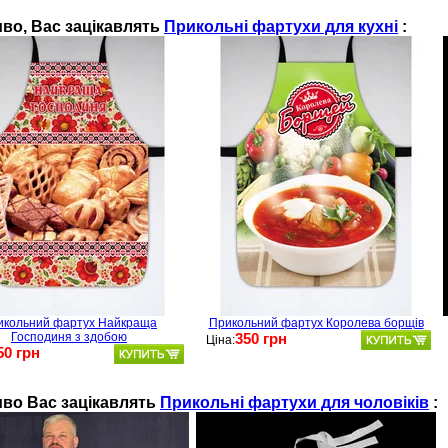
во, Ваc зацікавлять
Прикольні фартухи для кухні
:
икольний фартух Найкраща
Прикольний фартух Королева борщів
Господиня з здобою
350 грн
Ціна:
50 грн
во Ваc зацікавлять
Прикольні фартухи для чоловіків
: