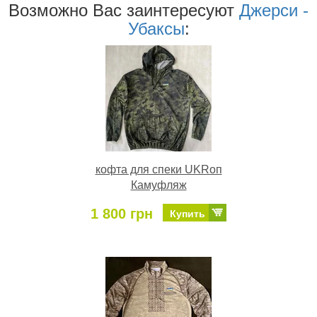
Возможно Ваc заинтересуют
Джерси -
Убаксы
:
кофта для спеки UKRоп
Камуфляж
1 800 грн
Купить