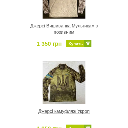
Джерсі Вишиванка Мультикам з
позивним
1 350 грн
Купить
Джерсі камуфляж Укроп