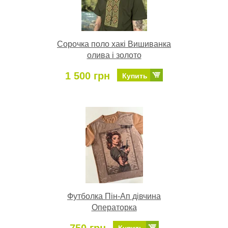
Сорочка поло хакі Вишиванка
олива і золото
1 500 грн
Купить
Футболка Пін-Ап дівчина
Операторка