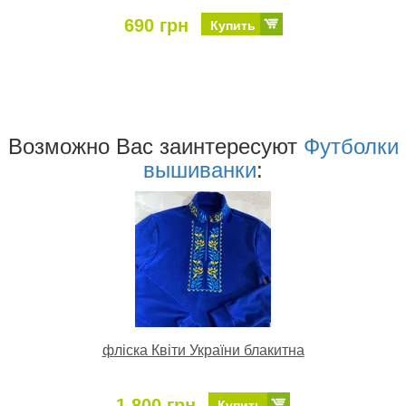
690 грн
Купить
Возможно Ваc заинтересуют
Футболки
вышиванки
:
фліска Квіти України блакитна
1 800 грн
Купить