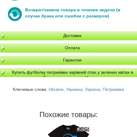
Возврат/замена товара в течение недели (в
случае брака или ошибки с размером)
Доставка
Оплата
Гарантии
Купить футболку петриківка чарівний птах у зелених квітах в
Днепре, доставка по Украине
Ключевые слова:
Ukraine
,
Украина
,
Україна
,
Петриківка
Похожие товары: