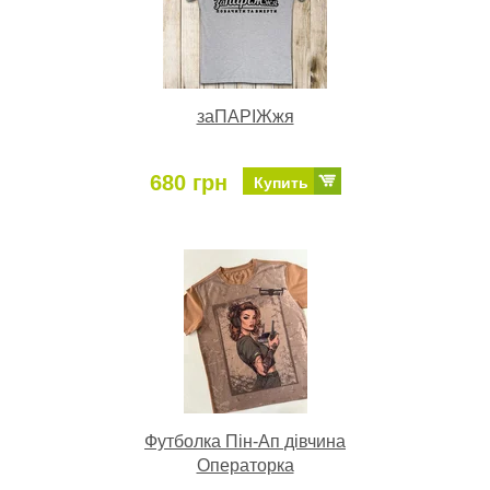
заПАРІЖжя
680 грн
Купить
Футболка Пін-Ап дівчина
Операторка