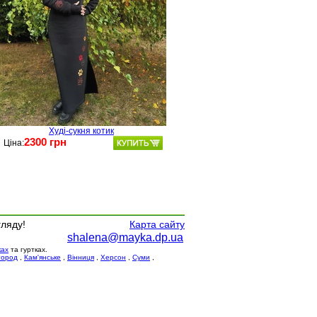
Худі-сукня котик
2300 грн
Ціна:
гляду!
Карта сайту
shalena@mayka.dp.ua
ках
та гуртках.
город
,
Кам'янське
,
Вінниця
,
Херсон
,
Суми
,