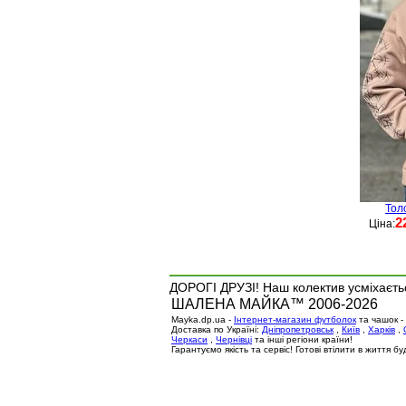
Тол
2
Ціна:
ДОРОГІ ДРУЗІ! Наш колектив усміхаєтьс
ШАЛЕНА МАЙКА™ 2006-2026
Mayka.dp.ua -
Інтернет-магазин футболок
та чашок -
Доставка по Україні:
Дніпропетровськ
,
Київ
,
Харків
,
Черкаси
,
Чернівці
та інші регіони країни!
Гарантуємо якість та сервіс! Готові втілити в життя 