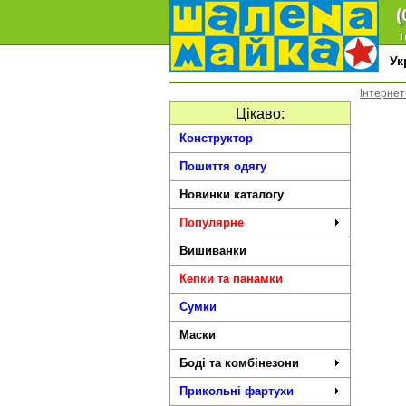
(
п
У
Інтернет
Цікаво:
Конструктор
Пошиття одягу
Новинки каталогу
Популярне
Вишиванки
Кепки та панамки
Сумки
Маски
Боді та комбінезони
Прикольні фартухи