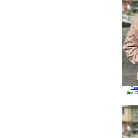
Тол
2
Ціна: