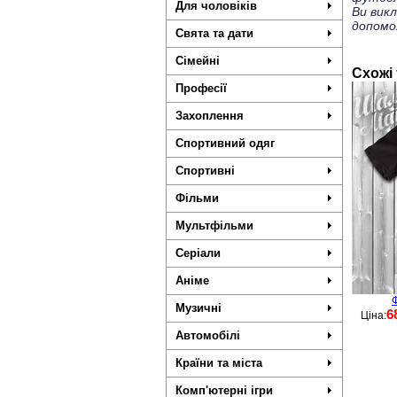
Для чоловіків
Ви вик
допомо
Свята та дати
Сімейні
Схожі
Професії
Захоплення
Спортивний одяг
Спортивні
Фільми
Мультфільми
Серіали
Аніме
Ф
Музичні
6
Ціна:
Автомобілі
Країни та міста
Комп'ютерні ігри