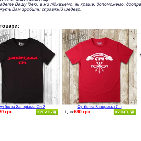
ладете Вашу ідею, а ми підкажемо, як краще, допоможемо, доопра
жуть Вам зробити справжній шедевр.
 товари:
утболка Запорізька Січ 2
Футболка Запорізька Січ
80 грн
680 грн
Ціна: