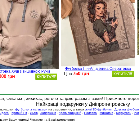
Футболка Пін-Ап дівчина Операторка
стовка Худі з вишивкою Руни
750 грн
Ціна:
200 грн
я, сміється, хихикає, регоче та ірже разом з вами! Приємного пере
Найкращі подарунки у Дніпропетровську
 прикольні
футболки з написами
на замовлення, а також
живі 3D футболки
.
Друк на футбол
Одеса
,
Кривий Ріг
,
Львів
,
Запоріжжя
,
Кропивницький
,
Полтава
,
Миколаїв
,
Маріуполь
,
Уж
будь-яку Вашу примху! Чекаємо на Ваші замовлення!