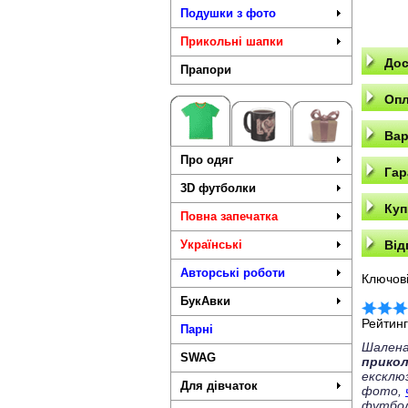
Подушки з фото
Прикольні шапки
Дос
Прапори
Опл
Вар
Про одяг
Гар
3D футболки
Куп
Повна запечатка
Українські
Від
Авторські роботи
Ключові
БукАвки
Рейтин
Парні
Шалена
SWAG
прико
ексклю
Для дівчаток
фото,
футбол