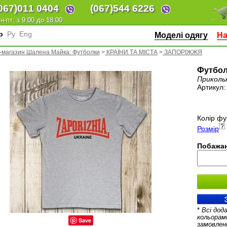
067)
011 0404
(067)
544 6226
н-пт: з 9:00 до 18:00
кр
Ру
Eng
Моделі одягу
На
-магазин Шалена Майка: Футболки
>
КРАЇНИ ТА МІСТА
>
ЗАПОРІЖЖЯ
Футболк
Приколь
Артикул
Колір фу
Розмір
Побажан
*
Всі дод
кольорам
Save
замовлен