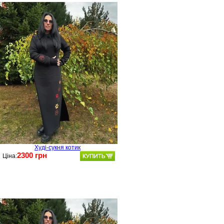
Худі-сукня котик
2300 грн
Ціна: