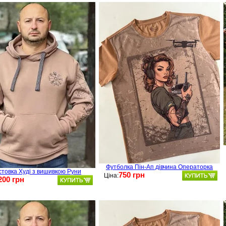
Футболка Пін-Ап дівчина Операторка
стовка Худі з вишивкою Руни
750 грн
Ціна:
200 грн