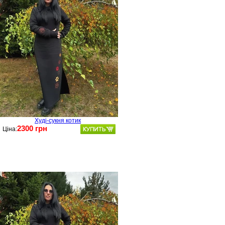
Худі-сукня котик
2300 грн
Ціна: