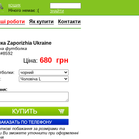
КОШИК
Нічого немає :(
ЗНАЙТИ
ші роботи
Як купити
Контакти
а Zaporizhia Ukraine
на футболка
:
#8592
680
грн
Ціна:
тболки:
:
ня:
аткові побажання за розмірами та
и Ви зможете уточнити при оформленні
ня