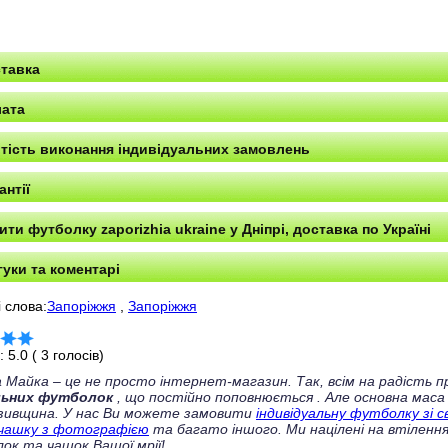
тавка
ата
тість виконання індивідуальних замовлень
антії
ити футболку zaporizhia ukraine у ​​Дніпрі, доставка по Україні
гуки та коментарі
 слова:
Запоріжжя
,
Запоріжжя
г:
5.0
(
3
голосів)
 Майка – це не просто інтернет-магазин. Так, всім на радість
льних футболок
, що постійно поповнюється
. Але основна маса
зивщина. У нас Ви можете замовити
індивідуальну футболку зі 
чашку з фотографією
та багато іншого. Ми націлені на втілення
ок та чашок Вашої мрії!