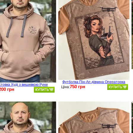
Футболка Пін-Ап дівчина Операторка
стовка Худі з вишивкою Руни
750 грн
Ціна:
200 грн