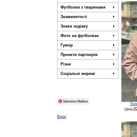
Футболки з тваринами
Знаменитості
Знаки зодіаку
Фото на футболках
Гумор
Проекти партнерів
Різне
Соціальні мережі
Шалена Майка
Тол
2
Ціна:
Блог