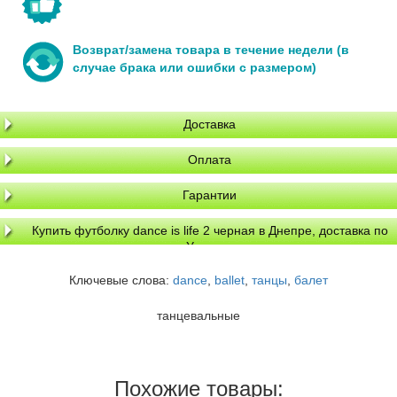
Возврат/замена товара в течение недели (в
случае брака или ошибки с размером)
Доставка
Оплата
Гарантии
Купить футболку dance is life 2 черная в Днепре, доставка по
Украине
Ключевые слова:
dance
,
ballet
,
танцы
,
балет
танцевальные
Похожие товары: