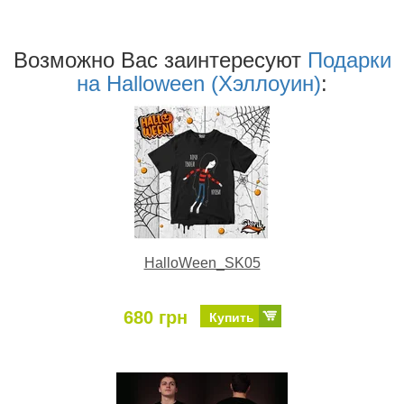
Возможно Ваc заинтересуют
Подарки
на Halloween (Хэллоуин)
:
HalloWeen_SK05
680 грн
Купить