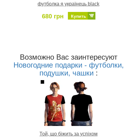
футболка я українець black
680 грн
Купить
Возможно Ваc заинтересуют
Новогодние подарки - футболки,
подушки, чашки
:
Той, що біжить за успіхом