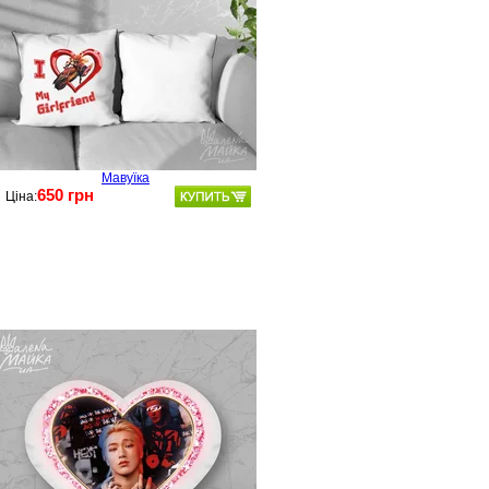
Мавуїка
650 грн
Ціна: