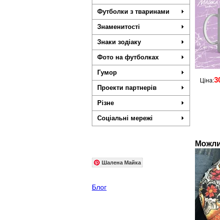
Футболки з тваринами
Знаменитості
Знаки зодіаку
Фото на футболках
Гумор
3
Ціна:
Проекти партнерів
Різне
Соціальні мережі
Можли
Шалена Майка
Блог