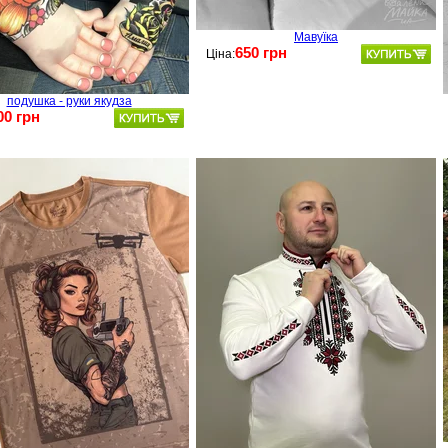
Мавуїка
650 грн
Ціна:
подушка - руки якудза
00 грн