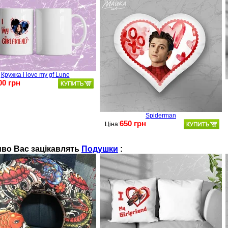
Кружка i love my gf Lune
00 грн
Spiderman
650 грн
Ціна:
во Вас зацікавлять
Подушки
: