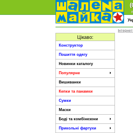
(
п
У
Інтернет
Цікаво:
Конструктор
Пошиття одягу
Новинки каталогу
Популярне
Вишиванки
Кепки та панамки
Сумки
Маски
Боді та комбінезони
Прикольні фартухи