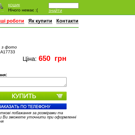
КОШИК
Нічого немає :(
ЗНАЙТИ
ші роботи
Як купити
Контакти
 з фото
:
A17733
650
грн
Ціна:
ня:
аткові побажання за розмірами та
и Ви зможете уточнити при оформленні
ня