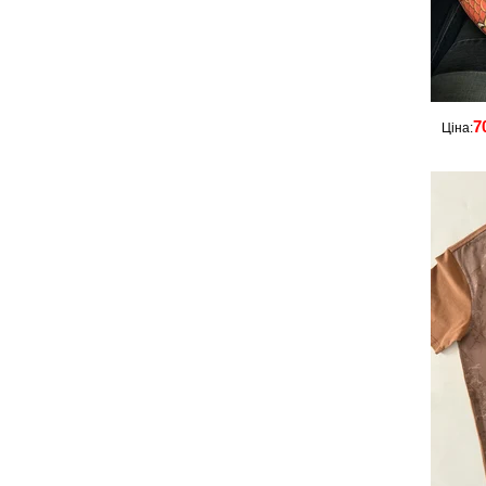
7
Ціна: