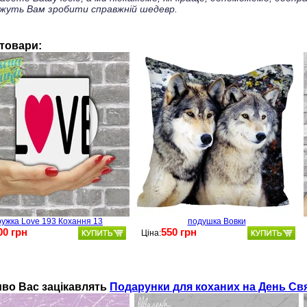
жуть Вам зробити справжній шедевр.
 товари:
ружка Love 193 Кохання 13
подушка Вовки
00 грн
550 грн
Ціна:
во Вас зацікавлять
Подарунки для коханих на День Св