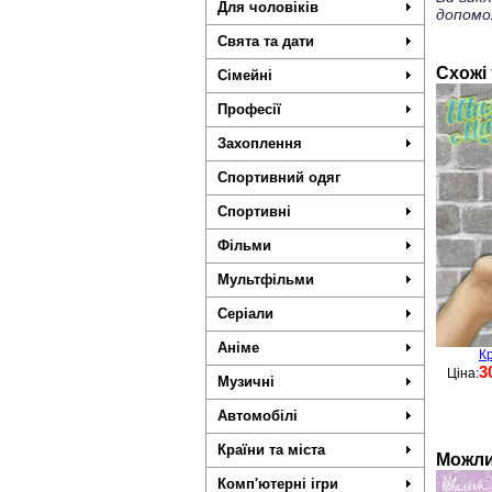
Для чоловіків
допомо
Свята та дати
Схожі
Сімейні
Професії
Захоплення
Спортивний одяг
Спортивні
Фільми
Мультфільми
Серіали
Аніме
К
3
Ціна:
Музичні
Автомобілі
Країни та міста
Можли
Комп'ютерні ігри