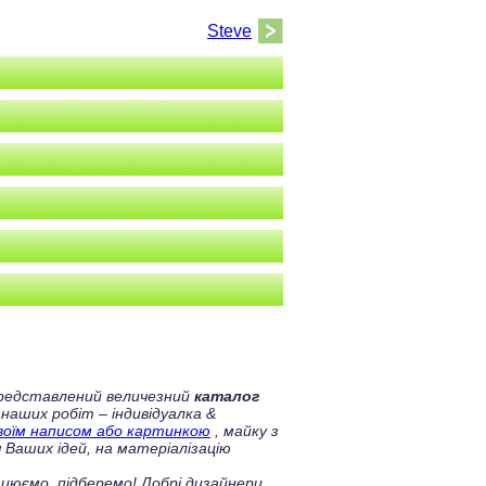
Steve
 представлений величезний
каталог
 наших робіт – індивідуалка &
своїм написом або картинкою
, майку з
 Ваших ідей, на матеріалізацію
цюємо, підберемо! Добрі дизайнери