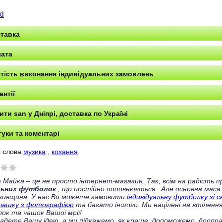
ki
тавка
ата
тість виконання індивідуальних замовлень
антії
ити san у Дніпрі, доставка по Україні
гуки та коментарі
 слова:
музика
,
кохання
 Майка – це не просто інтернет-магазин. Так, всім на радість
льних футболок
, що постійно поповнюється
. Але основна маса
зивщина. У нас Ви можете замовити
індивідуальну футболку зі 
чашку з фотографією
та багато іншого. Ми націлені на втілення
ок та чашок Вашої мрії!
ладете Вашу ідею, а ми підкажемо, як краще, допоможемо, доопра