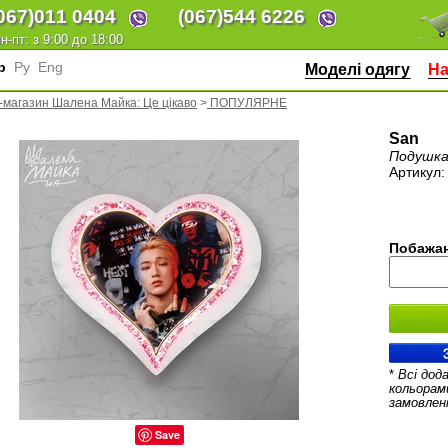
067)
011 0404
(067)
544 6226
н-пт: з 9:00 до 18:00
кр
Ру
Eng
Моделі одягу
На
-магазин Шалена Майка: Це цікаво
>
ПОПУЛЯРНЕ
San
Подушка
Артикул
Побажан
*
Всі дод
кольорам
замовлен
Save