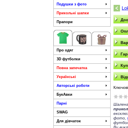
Подушки з фото
Lo
Прикольні шапки
Дос
Прапори
Опл
Вар
Про одяг
Гар
3D футболки
Куп
Повна запечатка
Українські
Від
Авторські роботи
Ключові
БукАвки
Парні
Шалена
прико
SWAG
ексклю
фото,
Для дівчаток
футбол
Ви вик