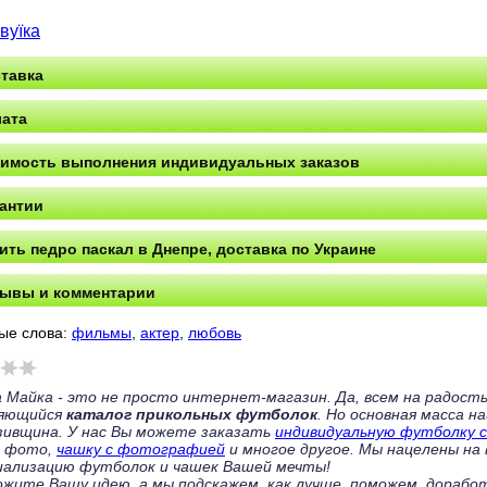
вуїка
тавка
ата
имость выполнения индивидуальных заказов
антии
ить педро паскал в Днепре, доставка по Украине
ывы и комментарии
ые слова:
фильмы
,
актер
,
любовь
 Майка - это не просто интернет-магазин. Да, всем на радост
няющийся
каталог прикольных футболок
. Но основная масса н
зивщина. У нас Вы можете заказать
индивидуальную футболку с
с фото,
чашку с фотографией
и многое другое. Мы нацелены на
ализацию футболок и чашек Вашей мечты!
ожите Вашу идею, а мы подскажем, как лучше, поможем, дорабо