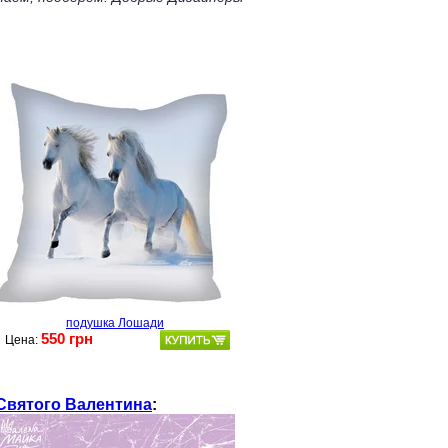
подушка Лошади
550 грн
Цена:
Святого Валентина
: