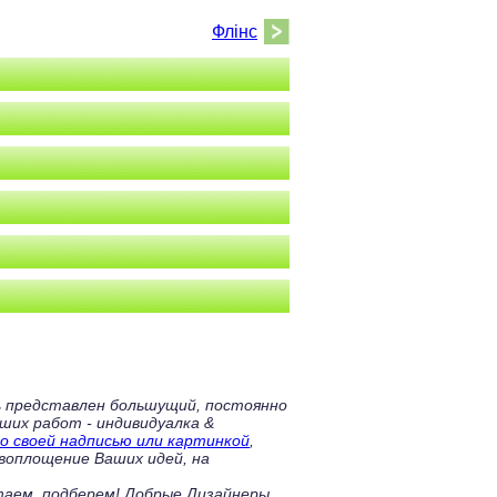
Флінс
ь представлен большущий, постоянно
аших работ - индивидуалка &
о своей надписью или картинкой
,
 воплощение Ваших идей, на
таем, подберем! Добрые Дизайнеры