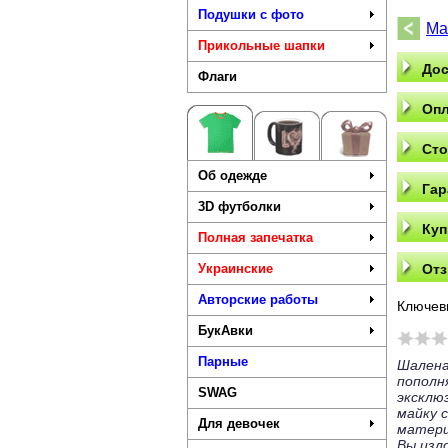
Подушки с фото
Ма
Прикольные шапки
Дос
Флаги
Опл
Сто
Об одежде
Гар
3D футболки
Куп
Полная запечатка
Украинские
Отз
Авторские работы
Ключев
БукАвки
Парные
Шалена
попол
SWAG
эксклю
майку 
Для девочек
матери
Вы изл