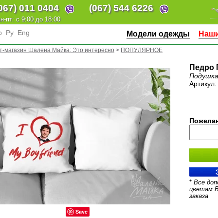
067)
011 0404
(067)
544 6226
н-пт: с 9:00 до 18:00
р
Ру
Eng
Модели одежды
Наши
т-магазин Шалена Майка: Это интересно
>
ПОПУЛЯРНОЕ
Педро 
Подушка
Артикул
Пожелан
*
Все доп
цветам 
заказа
Save