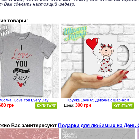
т Вам сделать настоящий шедевр.
ие товары:
тболка I Love You Every Day
Кружка Love 65 Девочка с шариком
680 грн
300 грн
Цена:
жно Ваc заинтересуют
Подарки для любимых на День 