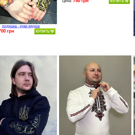
750 грн
Цена:
подушка - руки якудза
700 грн