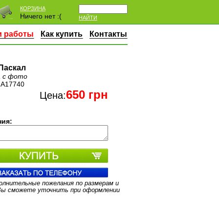
КОРЗИНА
Ничего нет :(
НАЙТИ
 работы
Как купить
Контакты
Паскал
 с фото
:
A17740
650
грн
Цена:
ия:
олнительные пожелания по размерам и
Вы сможете уточнить при оформлении