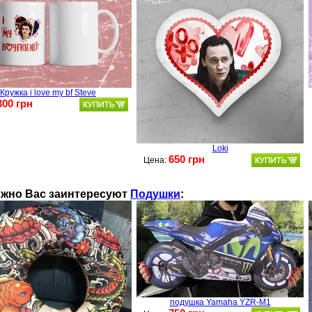
Кружка i love my bf Steve
300 грн
Loki
650 грн
Цена:
жно Ваc заинтересуют
Подушки
:
подушка Yamaha YZR-M1