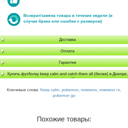
Возврат/замена товара в течение недели (в
случае брака или ошибки с размером)
Доставка
Оплата
Гарантии
Купить футболку keep calm and catch them all (белая) в Днепре,
доставка по Украине
Ключевые слова:
Keep calm
,
pokemon
,
покемон
,
покемон го
,
pokemon go
Похожие товары: