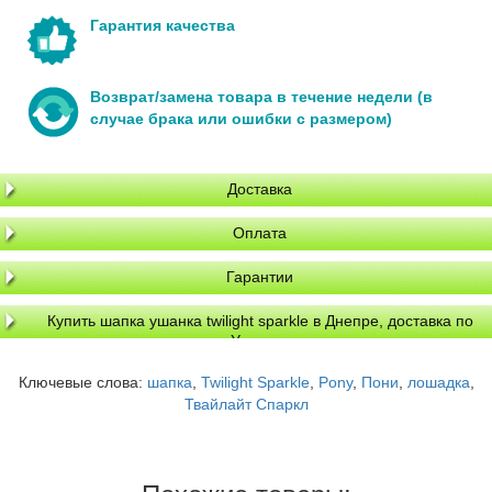
Гарантия качества
Возврат/замена товара в течение недели (в
случае брака или ошибки с размером)
Доставка
Оплата
Гарантии
Купить шапка ушанка twilight sparkle в Днепре, доставка по
Украине
Ключевые слова:
шапка
,
Twilight Sparkle
,
Pony
,
Пони
,
лошадка
,
Твайлайт Спаркл