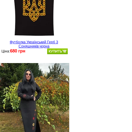
Футболка Український Герб З
Соняшників чорна
680 грн
Ціна: