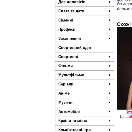
Для чоловіків
Ви вик
допомо
Свята та дати
Сімейні
Схожі
Професії
Захоплення
Спортивний одяг
Спортивні
Фільми
Мультфільми
Серіали
Аніме
Музичні
Автомобілі
Фут
6
Ціна:
Країни та міста
Комп'ютерні ігри