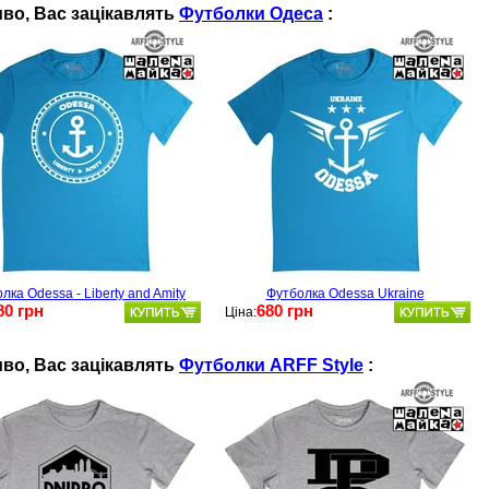
во, Ваc зацікавлять
Футболки Одеса
:
лка Odessa - Liberty and Amity
Футболка Odessa Ukraine
80 грн
680 грн
Ціна:
во, Ваc зацікавлять
Футболки ARFF Style
: