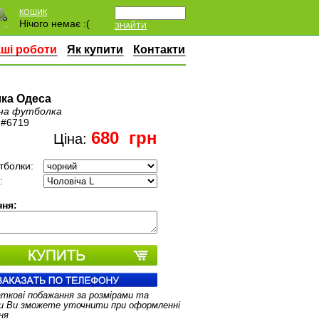
КОШИК
Нічого немає :(
ЗНАЙТИ
ші роботи
Як купити
Контакти
ка Одеса
на футболка
:
#6719
680
грн
Ціна:
тболки:
:
ня:
аткові побажання за розмірами та
и Ви зможете уточнити при оформленні
ня