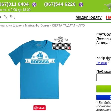
067)
011 0404
(067)
544 6226
н-пт: з 9:00 до 18:00
кр
Ру
Eng
Моделі одягу
На
-магазин Шалена Майка: Футболки
>
СВЯТА ТА ДАТИ
>
ЛІТО
Футбол
Приколь
Артикул
Колір фу
Розмір
Побажан
*
Всі дод
кольорам
Save
замовлен