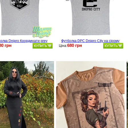
олка Dnipro Координати grey
Футболка DPC Dnipro City на сірому
80 грн
680 грн
Ціна: