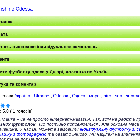
nshine Odessa
тавка
ата
тість виконання індивідуальних замовлень
антії
ити футболку одеса ​​у Дніпрі, доставка по Україні
гуки та коментарі
 слова:
Україна
,
Ukraine
,
Odessa
,
Одеса
,
море
,
літо
,
sea
,
summe
г:
5.0
(
1
голосів)
 Майка – це не просто інтернет-магазин. Так, всім на радість
льних футболок
, що постійно поповнюється
. Але основна маса
зивщина. У нас Ви можете замовити
індивідуальну футболку зі 
чашку з фотографією
та багато іншого. Ми націлені на втілення
ок та чашок Вашої мрії!