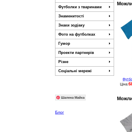
Можли
Футболки з тваринами
Знаменитості
Знаки зодіаку
Фото на футболках
Гумор
Проекти партнерів
Різне
Соціальні мережі
Футбо
6
Ціна:
Шалена Майка
Можли
Блог