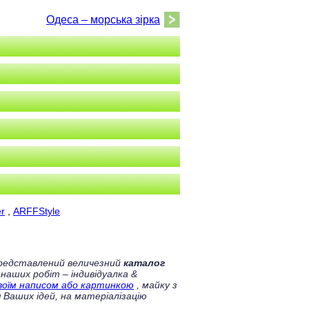
Одеса – морська зірка
r
,
ARFFStyle
 представлений величезний
каталог
 наших робіт – індивідуалка &
своїм написом або картинкою
, майку з
 Ваших ідей, на матеріалізацію