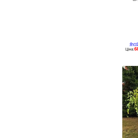
Футб
6
Ціна: