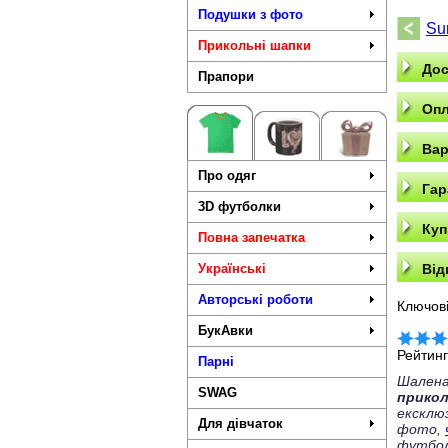
Подушки з фото
Su
Прикольні шапки
Дос
Прапори
Опл
Вар
Про одяг
Гар
3D футболки
Куп
Повна запечатка
Українські
Від
Авторські роботи
Ключові
БукАвки
Рейтин
Парні
Шалена
SWAG
прико
ексклю
Для дівчаток
фото,
футбол