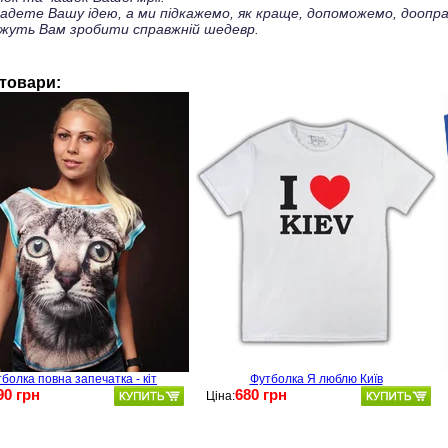
ладете Вашу ідею, а ми підкажемо, як краще, допоможемо, доопра
жуть Вам зробити справжній шедевр.
 товари:
болка повна запечатка - кіт
Футболка Я люблю Київ
90 грн
680 грн
Ціна: