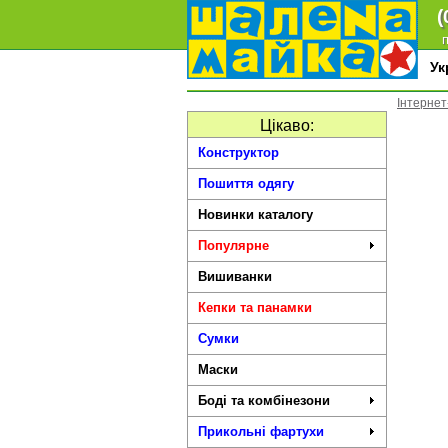
(
п
У
Інтернет
Цікаво:
Конструктор
Пошиття одягу
Новинки каталогу
Популярне
Вишиванки
Кепки та панамки
Сумки
Маски
Боді та комбінезони
Прикольні фартухи