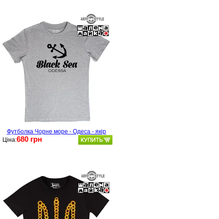
Футболка Чорне море - Одеса - якір
680 грн
Ціна: