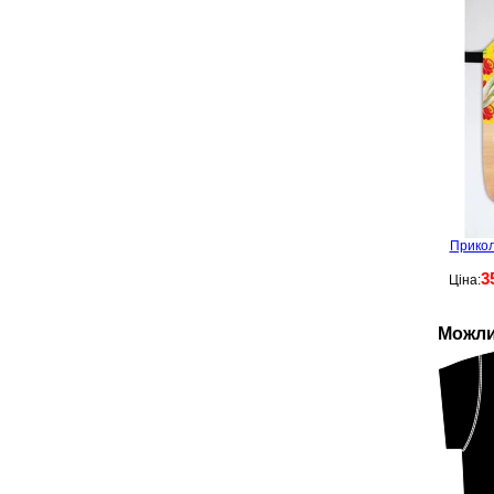
Прикол
3
Ціна:
Можли