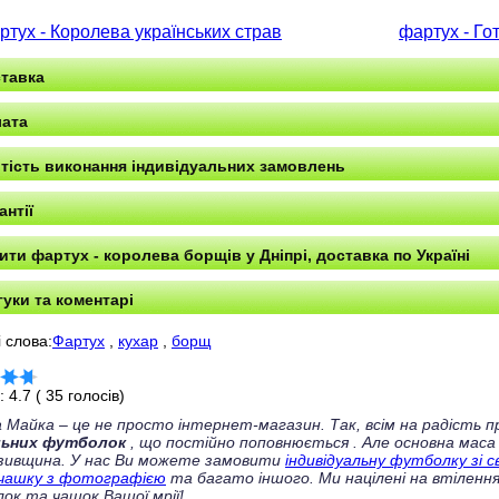
ртух - Королева українських страв
фартух - Гот
тавка
ата
тість виконання індивідуальних замовлень
антії
ити фартух - королева борщів у Дніпрі, доставка по Україні
гуки та коментарі
 слова:
Фартух
,
кухар
,
борщ
г:
4.7
(
35
голосів)
 Майка – це не просто інтернет-магазин. Так, всім на радість
льних футболок
, що постійно поповнюється
. Але основна маса
зивщина. У нас Ви можете замовити
індивідуальну футболку зі 
чашку з фотографією
та багато іншого. Ми націлені на втілення
ок та чашок Вашої мрії!