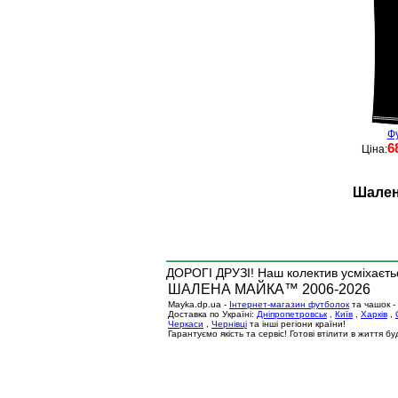
Фу
6
Ціна:
Шален
ДОРОГІ ДРУЗІ! Наш колектив усміхаєтьс
ШАЛЕНА МАЙКА™ 2006-2026
Mayka.dp.ua -
Інтернет-магазин футболок
та чашок -
Доставка по Україні:
Дніпропетровськ
,
Київ
,
Харків
,
Черкаси
,
Чернівці
та інші регіони країни!
Гарантуємо якість та сервіс! Готові втілити в життя 