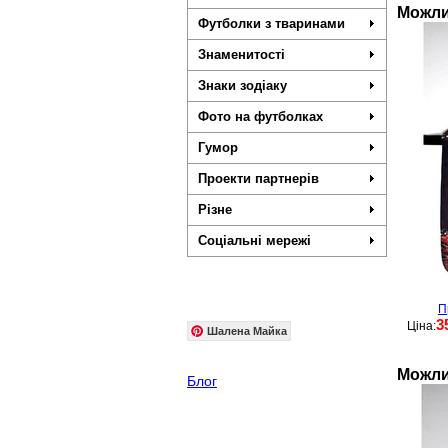
Можли
Футболки з тваринами
Знаменитості
Знаки зодіаку
Фото на футболках
Гумор
Проекти партнерів
Різне
Соціальні мережі
П
3
Ціна:
Шалена Майка
Можли
Блог