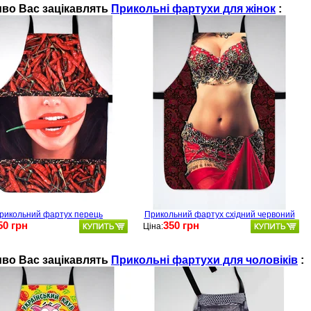
во Ваc зацікавлять
Прикольні фартухи для жінок
:
рикольний фартух перець
Прикольний фартух східний червоний
50 грн
350 грн
Ціна:
во Ваc зацікавлять
Прикольні фартухи для чоловіків
: