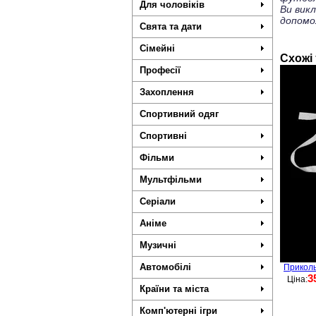
Для чоловіків
Ви вик
допомо
Свята та дати
Сімейні
Схожі
Професії
Захоплення
Спортивний одяг
Спортивні
Фільми
Мультфільми
Серіали
Аніме
Музичні
Автомобілі
Приколь
3
Ціна:
Країни та міста
Комп'ютерні ігри