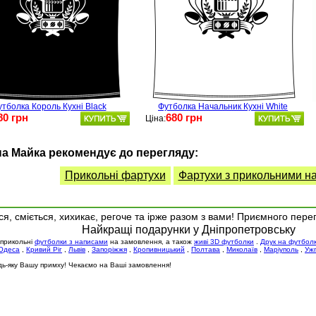
тболка Король Кухні Black
Футболка Начальник Кухні White
80 грн
680 грн
Ціна:
а Майка рекомендує до перегляду:
Прикольні фартухи
Фартухи з прикольними н
я, сміється, хихикає, регоче та ірже разом з вами! Приємного пере
Найкращі подарунки у Дніпропетровську
 прикольні
футболки з написами
на замовлення, а також
живі 3D футболки
.
Друк на футбол
Одеса
,
Кривий Ріг
,
Львів
,
Запоріжжя
,
Кропивницький
,
Полтава
,
Миколаїв
,
Маріуполь
,
Уж
будь-яку Вашу примху! Чекаємо на Ваші замовлення!