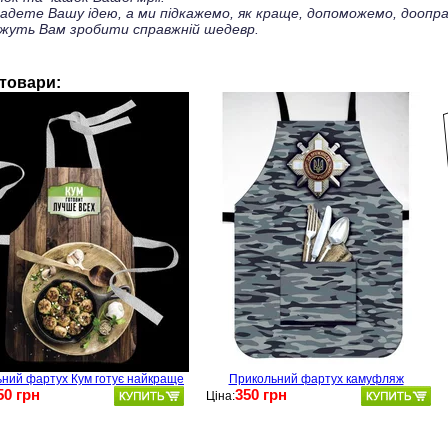
ладете Вашу ідею, а ми підкажемо, як краще, допоможемо, доопра
жуть Вам зробити справжній шедевр.
 товари:
ний фартух Кум готує найкраще
Прикольний фартух камуфляж
50 грн
350 грн
Ціна: