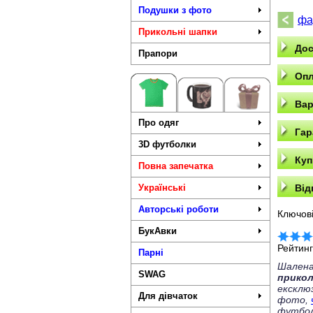
Подушки з фото
фа
Прикольні шапки
Дос
Прапори
Опл
Вар
Про одяг
Гар
3D футболки
Куп
Повна запечатка
Українські
Від
Авторські роботи
Ключові
БукАвки
Рейтин
Парні
Шалена
SWAG
прико
ексклю
Для дівчаток
фото,
футбол