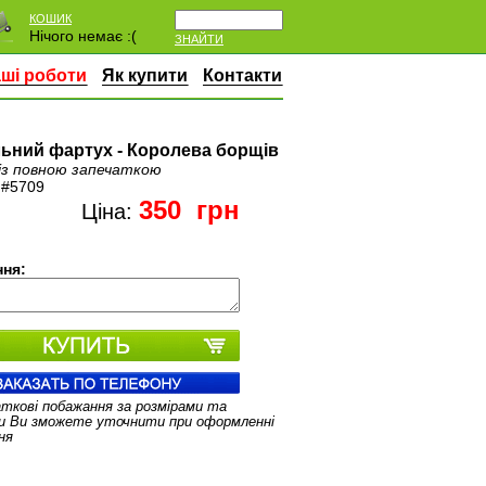
КОШИК
Нічого немає :(
ЗНАЙТИ
ші роботи
Як купити
Контакти
ьний фартух - Королева борщів
із повною запечаткою
:
#5709
350
грн
Ціна:
ня:
аткові побажання за розмірами та
и Ви зможете уточнити при оформленні
ня