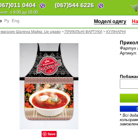
067)
011 0404
(067)
544 6226
н-пт: з 9:00 до 18:00
кр
Ру
Eng
Моделі одягу
На
-магазин Шалена Майка: Це цікаво
>
ПРИКІЛЬНІ ФАРТУКИ
>
КУЛІНАРНІ
Прикол
Фартух 
Артикул
Побажан
*
Всі дод
кольорам
замовлен
Save