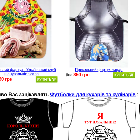
ьний фартух - Український клуб
Прикольний фартух лицар
шанувальніків сала
350 грн
Ціна:
50 грн
во Ваc зацікавлять
Футболки для кухарів та кулінарів
: