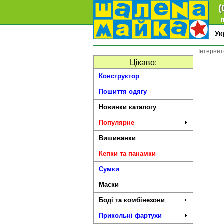
(
п
У
Інтернет
Цікаво:
Конструктор
Пошиття одягу
Новинки каталогу
Популярне
Вишиванки
Кепки та панамки
Сумки
Маски
Боді та комбінезони
Прикольні фартухи