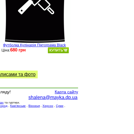
Футболка Кулінарія Піктограма Black
680 грн
Ціна:
аписами та фото
гляду!
Карта сайту
shalena@mayka.dp.ua
ках
та гуртках.
город
,
Кам'янське
,
Вінниця
,
Херсон
,
Суми
,