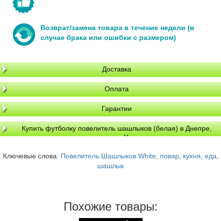
Возврат/замена товара в течение недели (в
случае брака или ошибки с размером)
Доставка
Оплата
Гарантии
Купить футболку повелитель шашлыков (белая) в Днепре,
доставка по Украине
Ключевые слова:
Повелитель Шашлыков White
,
повар
,
кухня
,
еда
,
шашлык
Похожие товары: