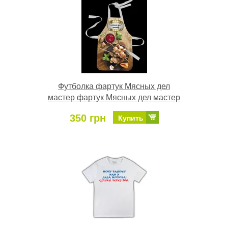
Футболка фартук Мясных дел
мастер фартук Мясных дел мастер
350 грн
Купить