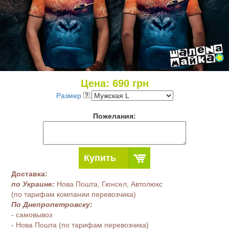
Цена:
690
грн
Размер
:
Пожелания:
Купить
Доставка:
по Украине:
Нова Пошта, Гюнсел, Автолюкс
(по тарифам компании перевозчика)
По Днепропетровску:
- самовывоз
- Нова Пошта (по тарифам перевозчика)