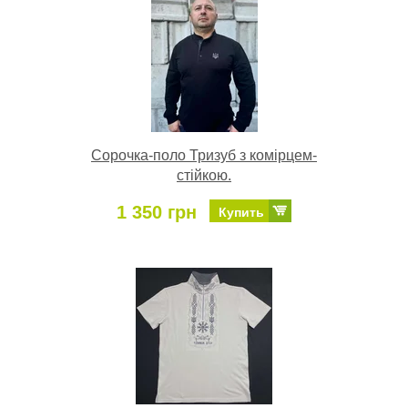
Сорочка-поло Тризуб з комірцем-
стійкою.
1 350 грн
Купить