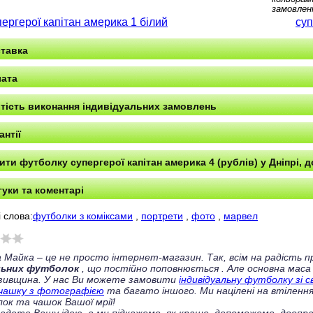
замовлен
пергерої капітан америка 1 білий
суп
тавка
ата
тість виконання індивідуальних замовлень
антії
ити футболку супергерої капітан америка 4 (рублів) у Дніпрі, д
гуки та коментарі
 слова:
футболки з коміксами
,
портрети
,
фото
,
марвел
 Майка – це не просто інтернет-магазин. Так, всім на радість
льних футболок
, що постійно поповнюється
. Але основна маса
зивщина. У нас Ви можете замовити
індивідуальну футболку зі 
чашку з фотографією
та багато іншого. Ми націлені на втілення
ок та чашок Вашої мрії!