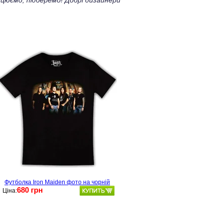
цюємо, підберемо! Добрі дизайнери
Футболка Iron Maiden фото на чорній
680 грн
Ціна: