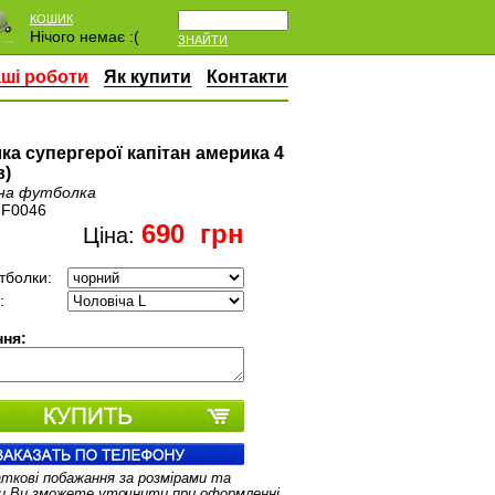
КОШИК
Нічого немає :(
ЗНАЙТИ
ші роботи
Як купити
Контакти
ка супергерої капітан америка 4
в)
на футболка
:
F0046
690
грн
Ціна:
тболки:
:
ня:
аткові побажання за розмірами та
и Ви зможете уточнити при оформленні