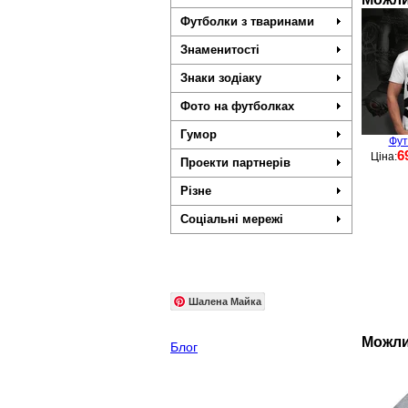
Футболки з тваринами
Знаменитості
Знаки зодіаку
Фото на футболках
Гумор
Фут
6
Ціна:
Проекти партнерів
Різне
Соціальні мережі
Шалена Майка
Можли
Блог