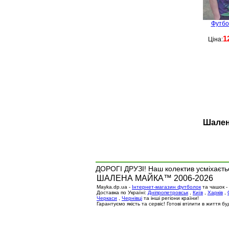
Футбо
1
Ціна:
Шален
ДОРОГІ ДРУЗІ! Наш колектив усміхаєтьс
ШАЛЕНА МАЙКА™ 2006-2026
Mayka.dp.ua -
Інтернет-магазин футболок
та чашок -
Доставка по Україні:
Дніпропетровськ
,
Київ
,
Харків
,
Черкаси
,
Чернівці
та інші регіони країни!
Гарантуємо якість та сервіс! Готові втілити в життя 