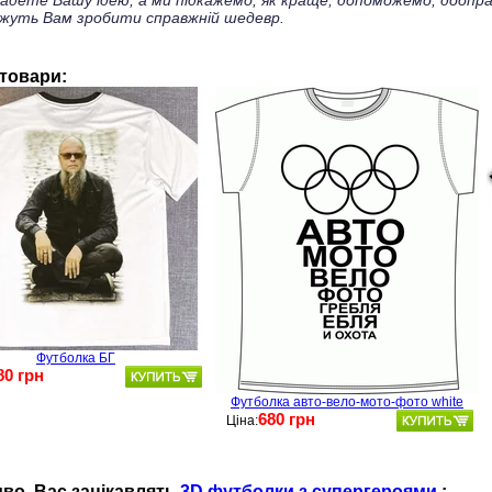
ладете Вашу ідею, а ми підкажемо, як краще, допоможемо, доопра
жуть Вам зробити справжній шедевр.
 товари:
Футболка БГ
80 грн
Футболка авто-вело-мото-фото white
680 грн
Ціна:
во, Ваc зацікавлять
3D футболки з супергероями
: