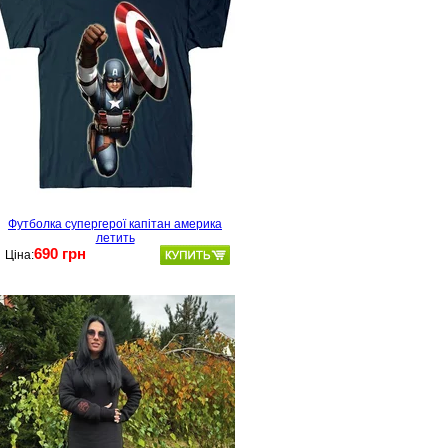
Футболка супергерої капітан америка
летить
690 грн
Ціна: