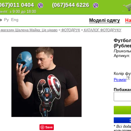
067)
011 0404
(067)
544 6226
н-пт: з 9:00 до 18:00
кр
Ру
Eng
Моделі одягу
На
-магазин Шалена Майка: Це цікаво
>
ФОТОДРУК
>
КАТАЛОГ ФОТОДРУКУ
Футбол
(Рубле
Приколь
Артикул
Колір фу
Розмір
Побажан
*
Всі дод
Save
кольорам