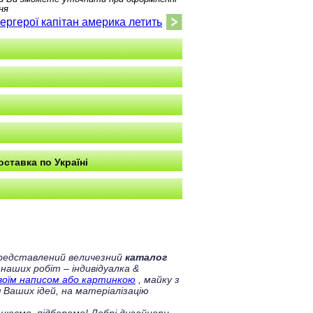
ня
ергерої капітан америка летить
оставка по Україні
 представлений величезний
каталог
 наших робіт – індивідуалка &
своїм написом або картинкою
, майку з
 Ваших ідей, на матеріалізацію