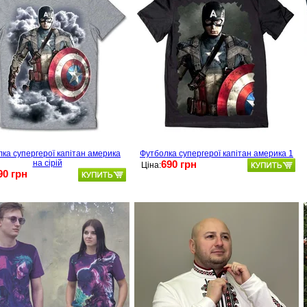
ка супергерої капітан америка
Футболка супергерої капітан америка 1
на сірій
690 грн
Ціна:
90 грн