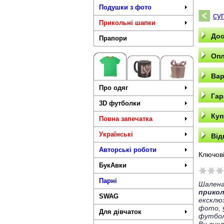
Подушки з фото
су
Прикольні шапки
Дос
Прапори
Опл
Вар
Про одяг
Гар
3D футболки
Куп
Повна запечатка
Українські
Від
Авторські роботи
Ключові
БукАвки
Парні
Шалена
прико
SWAG
ексклю
фото,
Для дівчаток
футбол