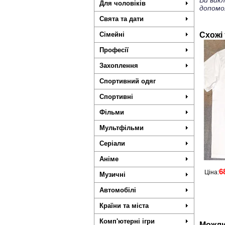
Ви вик
Для чоловіків
допомо
Свята та дати
Сімейні
Схожі
Професії
Захоплення
Спортивний одяг
Спортивні
Фільми
Мультфільми
Серіали
Аніме
6
Ціна:
Музичні
Автомобілі
Країни та міста
Комп'ютерні ігри
Можли