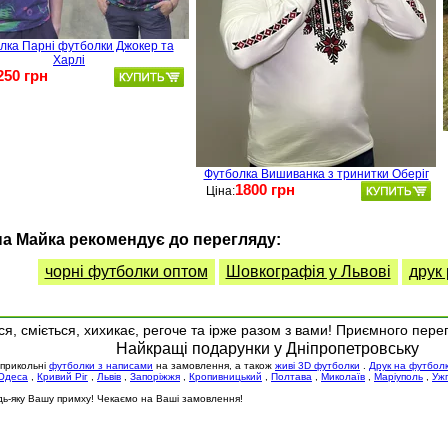
лка Парні футболки Джокер та
Харлі
250 грн
Футболка Вишиванка з тринитки Оберіг
1800 грн
Ціна:
а Майка рекомендує до перегляду:
чорні футболки оптом
Шовкографія у Львові
друк
я, сміється, хихикає, регоче та ірже разом з вами! Приємного пере
Найкращі подарунки у Дніпропетровську
 прикольні
футболки з написами
на замовлення, а також
живі 3D футболки
.
Друк на футбол
Одеса
,
Кривий Ріг
,
Львів
,
Запоріжжя
,
Кропивницький
,
Полтава
,
Миколаїв
,
Маріуполь
,
Уж
будь-яку Вашу примху! Чекаємо на Ваші замовлення!