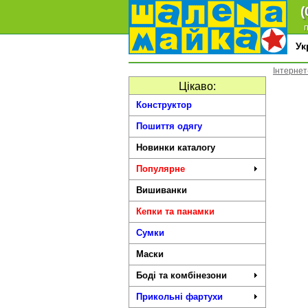
(
п
У
Інтернет
Цікаво:
Конструктор
Пошиття одягу
Новинки каталогу
Популярне
Вишиванки
Кепки та панамки
Сумки
Маски
Боді та комбінезони
Прикольні фартухи