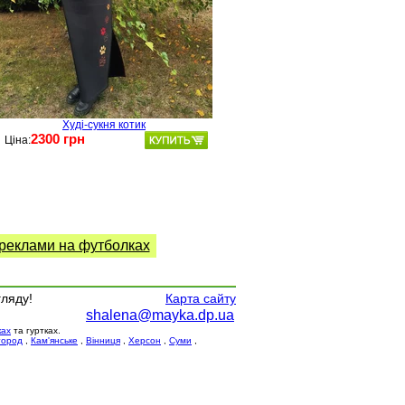
Худі-сукня котик
2300 грн
Ціна:
 реклами на футболках
гляду!
Карта сайту
shalena@mayka.dp.ua
ках
та гуртках.
город
,
Кам'янське
,
Вінниця
,
Херсон
,
Суми
,