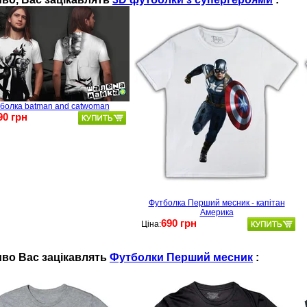
болка batman and catwoman
90 грн
Футболка Перший месник - капітан
Америка
690 грн
Ціна:
во Ваc зацікавлять
Футболки Перший месник
: