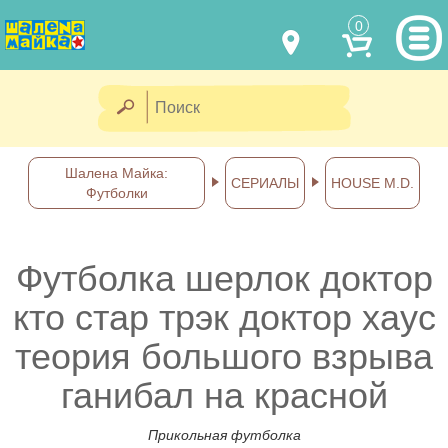
0
МОДЕЛИ ОДЕЖДЫ
(067) 011 0404
Viber
(067) 544 6226
Viber
НАШИ РАБОТЫ
Шалена Майка:
СЕРИАЛЫ
HOUSE M.D.
Футболки
shalena@mayka.dp.ua
КАК КУПИТЬ
г.Днепр, ул. Ярослава Мудрого, 68
КАК НАС НАЙТИ
Футболка шерлок доктор
Посмотреть на карте
кто стар трэк доктор хаус
ПОЛНАЯ ВЕРСИЯ САЙТА
теория большого взрыва
Отправка по Украине каждый
день
ганибал на красной
Прикольная футболка