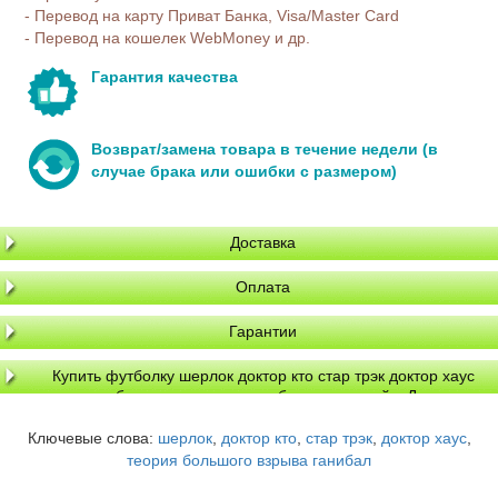
- Перевод на карту Приват Банка, Visa/Master Card
- Перевод на кошелек WebMoney и др.
Гарантия качества
Возврат/замена товара в течение недели (в
случае брака или ошибки с размером)
Доставка
Оплата
Гарантии
Купить футболку шерлок доктор кто стар трэк доктор хаус
теория большого взрыва ганибал на красной в Днепре,
доставка по Украине
Ключевые слова:
шерлок
,
доктор кто
,
стар трэк
,
доктор хаус
,
теория большого взрыва ганибал