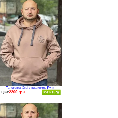
Толстовка Худі з вишивкою Руни
2200 грн
Ціна: