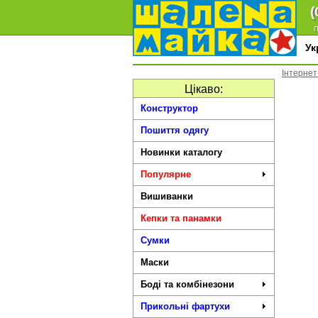
(
п
У
Інтернет
Цікаво:
Конструктор
Пошиття одягу
Новинки каталогу
Популярне
Вишиванки
Кепки та панамки
Сумки
Маски
Боді та комбінезони
Прикольні фартухи