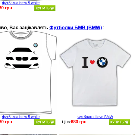
Футболка bmw 5 white
80 грн
во, Ваc зацікавлять
Футболки БМВ (BMW)
:
Футболка bmw 5 white
Футболка I love BMW
80 грн
680 грн
Ціна: