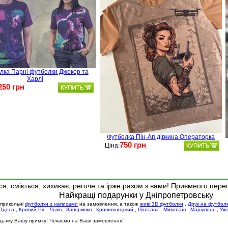
лка Парні футболки Джокер та
Харлі
250 грн
Футболка Пін-Ап дівчина Операторка
750 грн
Ціна:
я, сміється, хихикає, регоче та ірже разом з вами! Приємного пере
Найкращі подарунки у Дніпропетровську
 прикольні
футболки з написами
на замовлення, а також
живі 3D футболки
.
Друк на футбол
Одеса
,
Кривий Ріг
,
Львів
,
Запоріжжя
,
Кропивницький
,
Полтава
,
Миколаїв
,
Маріуполь
,
Уж
будь-яку Вашу примху! Чекаємо на Ваші замовлення!