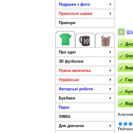
Подушки з фото
Прикольні шапки
Прапори
Шу
Дос
Про одяг
Опл
3D футболки
Вар
Повна запечатка
Гар
Українські
Авторські роботи
Куп
БукАвки
Від
Парні
Ключові
SWAG
Для дівчаток
Рейтин