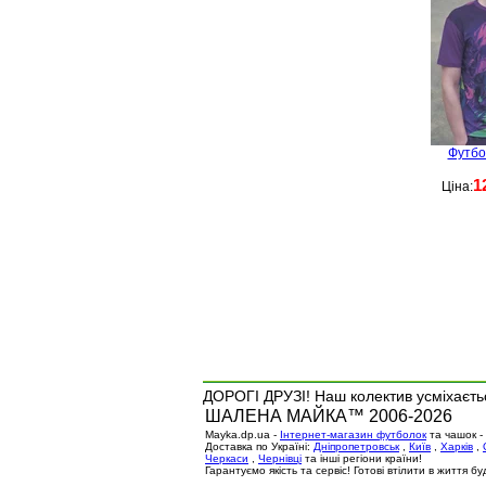
Футбо
1
Ціна:
ДОРОГІ ДРУЗІ! Наш колектив усміхаєтьс
ШАЛЕНА МАЙКА™ 2006-2026
Mayka.dp.ua -
Інтернет-магазин футболок
та чашок -
Доставка по Україні:
Дніпропетровськ
,
Київ
,
Харків
,
Черкаси
,
Чернівці
та інші регіони країни!
Гарантуємо якість та сервіс! Готові втілити в життя 