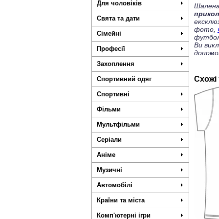
Для чоловіків
Шалена
прико
Свята та дати
ексклю
фото,
Сімейні
футбол
Ви вик
Професії
допомо
Захоплення
Схожі
Спортивний одяг
Спортивні
Фільми
Мультфільми
Серіали
Аніме
Музичні
Автомобілі
Країни та міста
Комп'ютерні ігри