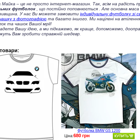
 Майка – це не просто інтернет-магазин. Так, всім на радість
льних футболок
, що постійно поповнюється
. Але основна маса
зивщина. У нас Ви можете замовити
індивідуальну футболку зі 
чашку з фотографією
та багато іншого. Ми націлені на втілення
ок та чашок Вашої мрії!
ладете Вашу ідею, а ми підкажемо, як краще, допоможемо, доопра
жуть Вам зробити справжній шедевр.
 товари:
Футболка BMW GS 1200
680 грн
Ціна: