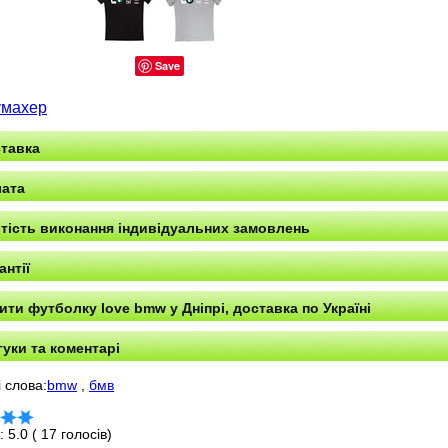
Save
махер
тавка
ата
тість виконання індивідуальних замовлень
антії
ити футболку love bmw у Дніпрі, доставка по Україні
гуки та коментарі
 слова:
bmw
,
бмв
г:
5.0
(
17
голосів)