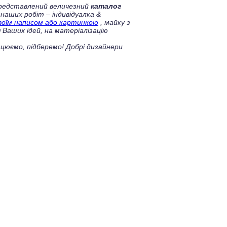
 представлений величезний
каталог
 наших робіт – індивідуалка &
своїм написом або картинкою
, майку з
 Ваших ідей, на матеріалізацію
цюємо, підберемо! Добрі дизайнери