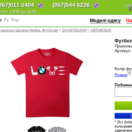
067)
011 0404
(067)
544 6226
н-пт: з 9:00 до 18:00
кр
Ру
Eng
Моделі одягу
На
-магазин Шалена Майка: Футболки
>
ЗАХОПЛЕННЯ
>
АВТОМОБІЛІ
Футбол
Приколь
Артикул
Колір фу
Розмір
Побажан
*
Всі дод
кольорам
замовлен