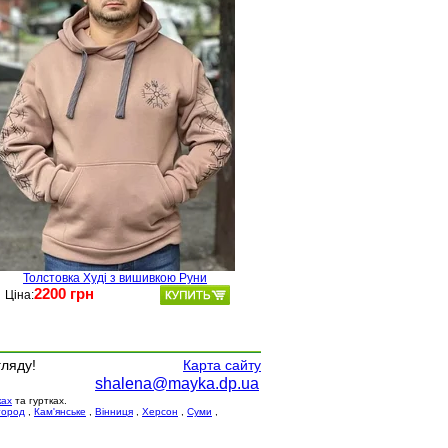
Толстовка Худі з вишивкою Руни
2200 грн
Ціна:
гляду!
Карта сайту
shalena@mayka.dp.ua
ках
та гуртках.
город
,
Кам'янське
,
Вінниця
,
Херсон
,
Суми
,