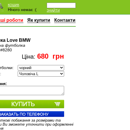
КОШИК
Нічого немає :(
ЗНАЙТИ
ші роботи
Як купити
Контакти
ка Love BMW
на футболка
:
#8280
680
грн
Ціна:
тболки:
:
ня:
аткові побажання за розмірами та
и Ви зможете уточнити при оформленні
ня