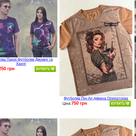
лка Парні футболки Джокер та
Харлі
250 грн
Футболка Пін-Ап дівчина Операторка
750 грн
Ціна: