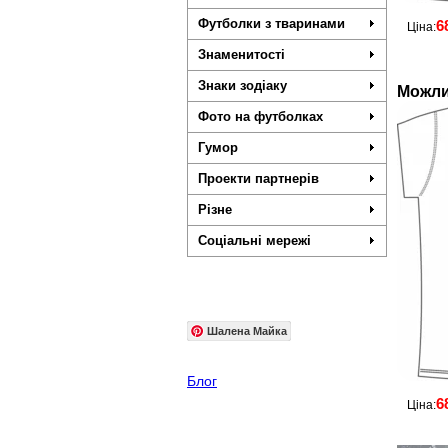
Футболки з тваринами
6
Ціна:
Знаменитості
Знаки зодіаку
Можли
Фото на футболках
Гумор
Проекти партнерів
Різне
Соціальні мережі
Шалена Майка
Блог
6
Ціна: